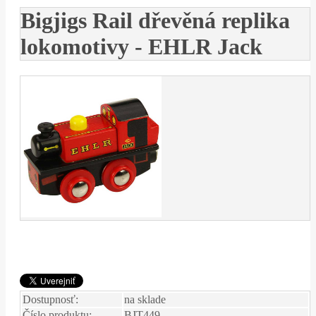
Bigjigs Rail dřevěná replika
lokomotivy - EHLR Jack
Dostupnosť:
na sklade
Číslo produktu:
BJT449