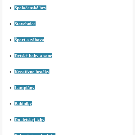
Spoločenské hry
Stavebnice
Šport a zábava
Detské boby a sane
Kreatívne hračky
Lampióny
Balóniky
Do detskej izby