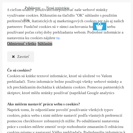
Prihlásenie
Nová registrácia
S cieľom uľahčiť používateľom používať naše webové stránky
využívame cookies. Kliknutím na tlačidlo "OK" súhlasíte s použitím
0 ks
preferenčných, štatistických aj marketingových cookies pre nás aj našich
partnerov. Funkčné cookies sú v rámci zachovania funkčnosti webu
používané počas celej doby prehliadania webom. Podrobné informácie a
nastavenia ku cookies nájdete
tu
.
Odmietnuť všetko
Súhlasím
Zavrieť
Čo sú cookies?
Cookies sú krátke textové informácie, ktoré sú uložené vo Vašom
prehliadači. Tieto informácie bežne používajú všetky webové stránky a
ich prechádzaním dochádza k ukladaniu cookies. Pomocou partnerských
skriptov, ktoré môžu stránky používať (napríklad Google analytics
Ako môžem nastaviť prácu webu s cookies?
Napriek tomu, že odporúčame povoliť používanie všetkých typov
cookies, prácu webu s nimi môžete nastaviť podľa vlastných preferencií
pomocou checkboxov zobrazených nižšie. Po odsúhlasení nastavenia
práce s cookies môžete zmeniť svoje rozhodnutie zmazaním či editáciou
cookies priamo v nastavení Vášho prehliadača. Podrobnejšie informácie k