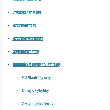
Puzzle, vkladačky
Drevené kocky
Drevené stavebnice
Hry a hlavolamy
Vláčiky, vláčikodráhy
Vláčikodráhy sety
Koľaje, výhybky
Cesty a príslušenstvo