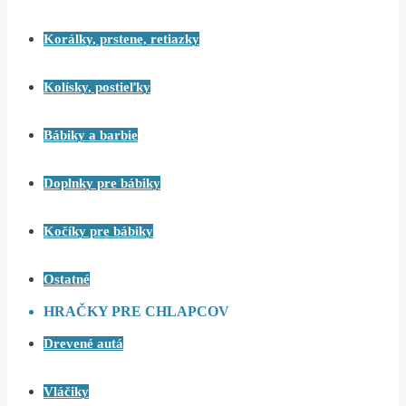
Korálky, prstene, retiazky
Kolísky, postieľky
Bábiky a barbie
Doplnky pre bábiky
Kočíky pre bábiky
Ostatné
HRAČKY PRE CHLAPCOV
Drevené autá
Vláčiky