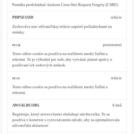
Pomáha predchádzať útokom Cross-Site Request Forgery (CSRF).
PHPSESSID
relácie
Zachováva stav užívateľskej relácie naprieč požiadavkami na
stránky.
rc::a
persistentní
Tento súbor cookie sa používa na rozlíšenie medzi ľuďmi a
robotmi. To je výhodné pre web, aby vytvárať platné správy o
používaní ich webových stránok.
rc::c
relácie
Tento súbor cookie sa používa na rozlíšenie medzi ľuďmi a
robotmi.
AWSALBCORS
6 dnů
Registruje, ktorý server-cluster obsluhuje návštevníka. To sa
používa v kontexte s vyrovnávaním záťaže, aby sa optimalizovala
užívateľská skúsenosť.