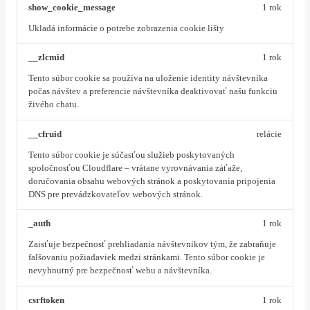
show_cookie_message
1 rok
Ukladá informácie o potrebe zobrazenia cookie lišty
__zlcmid
1 rok
Tento súbor cookie sa používa na uloženie identity návštevníka
počas návštev a preferencie návštevníka deaktivovať našu funkciu
živého chatu.
__cfruid
relácie
Tento súbor cookie je súčasťou služieb poskytovaných
spoločnosťou Cloudflare – vrátane vyrovnávania záťaže,
doručovania obsahu webových stránok a poskytovania pripojenia
DNS pre prevádzkovateľov webových stránok.
_auth
1 rok
Zaisťuje bezpečnosť prehliadania návštevníkov tým, že zabraňuje
falšovaniu požiadaviek medzi stránkami. Tento súbor cookie je
nevyhnutný pre bezpečnosť webu a návštevníka.
csrftoken
1 rok