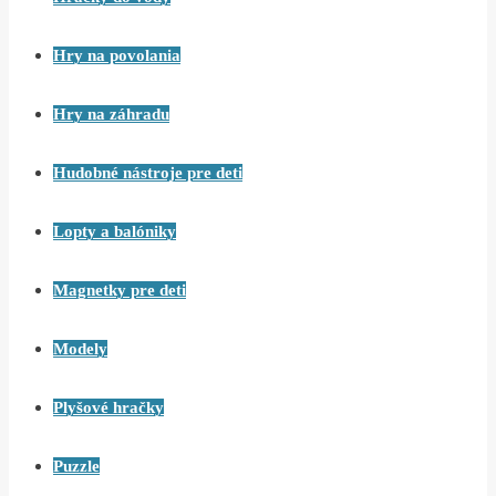
Hry na povolania
Hry na záhradu
Hudobné nástroje pre deti
Lopty a balóniky
Magnetky pre deti
Modely
Plyšové hračky
Puzzle