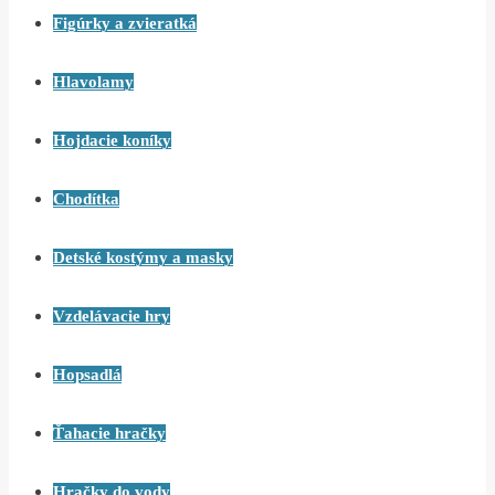
Figúrky a zvieratká
Hlavolamy
Hojdacie koníky
Chodítka
Detské kostýmy a masky
Vzdelávacie hry
Hopsadlá
Ťahacie hračky
Hračky do vody