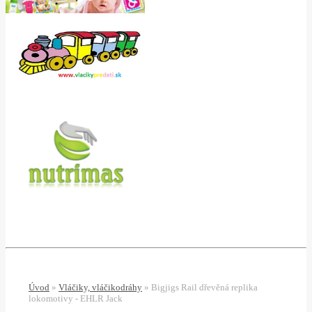
Úvod
»
Vláčiky, vláčikodráhy
»
Bigjigs Rail dřevěná replika
lokomotivy - EHLR Jack