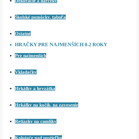
Dekorácie a darčeky
Školské pomôcky, tabuľa
Ostatné
HRAČKY PRE NAJMENŠÍCH 0-2 ROKY
Pre najmenších
Vkladačky
Hrkálky a hryzátka
Hrkálky na kočík, na zavesenie
Retiazky na cumlíky
Kolotoče nad postieľku