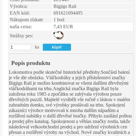
Výrobca:
Bigjigs Rail
EAN kód:
691621094495
Nákupom získate
1 bod
naša cena:
7,43 EUR
Strážny pes:
ks
Popis produktu
Lokomotiva podle skutečné historické předlohy.Součástí balení
je vše dle obrázku. Vláčkodráhy a jejich příslušenství značky
Bigjigs Rail je možno kombinovat se všemi dalšími dřevěnými
vláčkodráhami na trhu.Anglická značka Bigjigs Rail byla
založena roku 1985 a zpočátku se zabývala výrobou pouze
dřevěných puzzlí. Majitelé vyráběli vše ručně s láskou v malém
zahradním domku, své výrobky prodávali na trhu. Spokojení
zákazníci výrobce motivovali k mnoha dalším nápadům a
rozšíření nabídky o další dřevěné hračky. Přibylo zasílání poštou
a prodej přes katalog. Spokojenost a věhlas značky rostla, takže
následoval velkoobchodní prodej a pro udržení výrobních cen
přesun a rozšíření výroby na východ. Nové značky kvalitních a