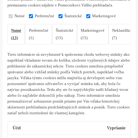
premazaniu cookies nájdete v Pomocníkovi Vášho prehliadača.
Nutné
Preferenčné
Štatistické
Marketingové
Nutné
Preferenčné
Štatistické
Marketingové
Neklasifikovan
(13)
(1)
(15)
(15)
(7)
Tieto informácie sú nevyhnutné k správnemu chodu webovej stránky ako
napríklad vkladanie tovaru do košíka, uloženie vyplnených údajov alebo
prihlásenie do zákazníckej sekcie.
Tieto cookies umožnia prispôsobiť
správanie alebo vzhľad stránky podľa Vašich potrieb, napríklad voľba
jazyka.
Vďaka týmto cookies môžu majitelia aj developeri webu viac
porozumieť správaniu užívateľov a vyvijať stránku tak, aby bola čo
najviac prozákaznícka. Teda aby ste čo najrýchlejšie našli hľadaný tovar
alebo čo najľahšie dokončili jeho nákup.
Tieto informácie umožnia
personalizovať zobrazenie ponúk priamo pre Vás vďaka historickej
skúsenosti prehliadania predchádzajúcich stránok a ponúk.
Tieto cookies
zatiaľ neboli roztriedené do vlastnej kategórie.
Účel
Vypršanie