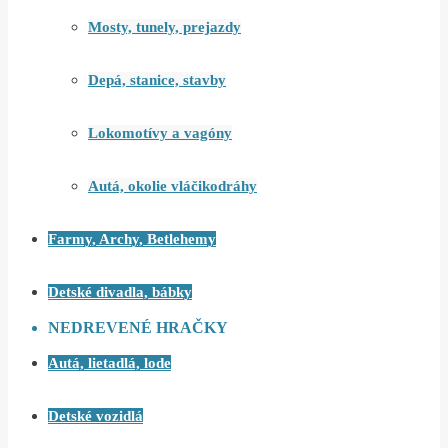
Mosty, tunely, prejazdy
Depá, stanice, stavby
Lokomotívy a vagóny
Autá, okolie vláčikodráhy
Farmy, Archy, Betlehemy
Detské divadla, bábky
NEDREVENÉ HRAČKY
Autá, lietadlá, lode
Detské vozidlá