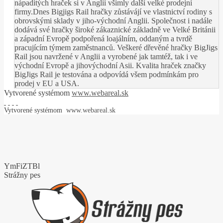
nápaditých hraček si v Anglii všimly další velké prodejní
firmy.Dnes Bigjigs Rail hračky zůstávájí ve vlastnictví rodiny s
obrovskými sklady v jiho-východní Anglii. Společnost i nadále
dodává své hračky široké zákaznické základně ve Velké Británii
a západní Evropě podpořená loajálním, oddaným a tvrdě
pracujícím týmem zaměstnanců. Veškeré dřevěné hračky BigJigs
Rail jsou navržené v Anglii a vyrobené jak tamtéž, tak i ve
východní Evropě a jihovýchodní Asii. Kvalita hraček značky
BigJigs Rail je testována a odpovídá všem podmínkám pro
prodej v EU a USA.
Vytvorené systémom
www.webareal.sk
Vytvorené systémom
www.webareal.sk
YmFiZTBl
Strážny pes