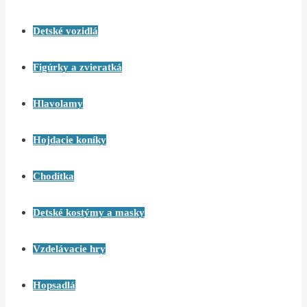
Detské vozidlá
Figúrky a zvieratká
Hlavolamy
Hojdacie koníky
Chodítka
Detské kostýmy a masky
Vzdelávacie hry
Hopsadlá