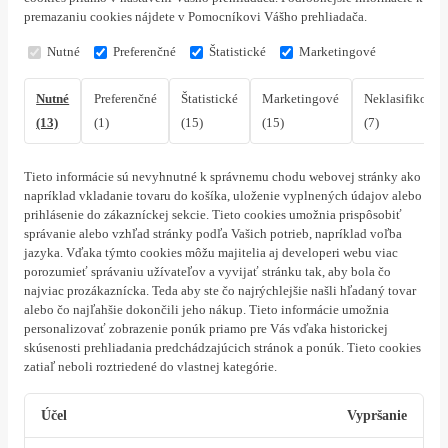
premazaniu cookies nájdete v Pomocníkovi Vášho prehliadača.
Nutné
Preferenčné
Štatistické
Marketingové
Nutné
Preferenčné
Štatistické
Marketingové
Neklasifikovan
(13)
(1)
(15)
(15)
(7)
Tieto informácie sú nevyhnutné k správnemu chodu webovej stránky ako
napríklad vkladanie tovaru do košíka, uloženie vyplnených údajov alebo
prihlásenie do zákazníckej sekcie.
Tieto cookies umožnia prispôsobiť
správanie alebo vzhľad stránky podľa Vašich potrieb, napríklad voľba
jazyka.
Vďaka týmto cookies môžu majitelia aj developeri webu viac
porozumieť správaniu užívateľov a vyvijať stránku tak, aby bola čo
najviac prozákaznícka. Teda aby ste čo najrýchlejšie našli hľadaný tovar
alebo čo najľahšie dokončili jeho nákup.
Tieto informácie umožnia
personalizovať zobrazenie ponúk priamo pre Vás vďaka historickej
skúsenosti prehliadania predchádzajúcich stránok a ponúk.
Tieto cookies
zatiaľ neboli roztriedené do vlastnej kategórie.
Účel
Vypršanie