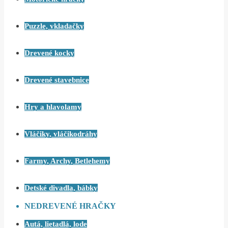
Puzzle, vkladačky
Drevené kocky
Drevené stavebnice
Hry a hlavolamy
Vláčiky, vláčikodráhy
Farmy, Archy, Betlehemy
Detské divadla, bábky
NEDREVENÉ HRAČKY
Autá, lietadlá, lode