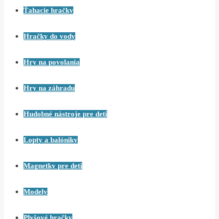
Ťahacie hračky
Hračky do vody
Hry na povolania
Hry na záhradu
Hudobné nástroje pre deti
Lopty a balóniky
Magnetky pre deti
Modely
Plyšové hračky