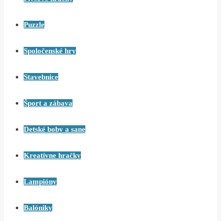
Puzzle
Spoločenské hry
Stavebnice
Šport a zábava
Detské boby a sane
Kreatívne hračky
Lampióny
Balóniky