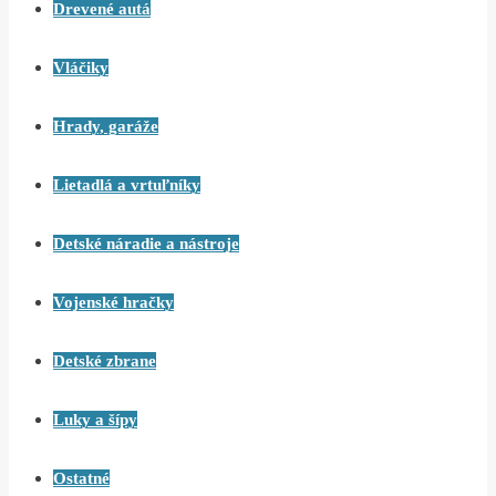
Drevené autá
Vláčiky
Hrady, garáže
Lietadlá a vrtuľníky
Detské náradie a nástroje
Vojenské hračky
Detské zbrane
Luky a šípy
Ostatné