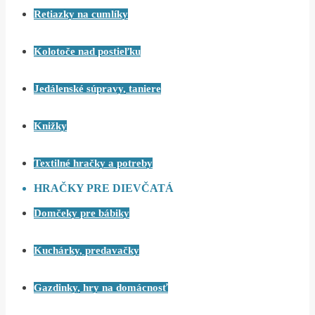
Retiazky na cumlíky
Kolotoče nad postieľku
Jedálenské súpravy, taniere
Knižky
Textilné hračky a potreby
HRAČKY PRE DIEVČATÁ
Domčeky pre bábiky
Kuchárky, predavačky
Gazdinky, hry na domácnosť