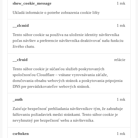
show_cookie_message
1 rok
Ukladá informácie o potrebe zobrazenia cookie lišty
__zlcmid
1 rok
Tento súbor cookie sa používa na uloženie identity návštevníka
počas návštev a preferencie návštevníka deaktivovať našu funkciu
živého chatu.
__cfruid
relácie
Tento súbor cookie je súčasťou služieb poskytovaných
spoločnosťou Cloudflare – vrátane vyrovnávania záťaže,
doručovania obsahu webových stránok a poskytovania pripojenia
DNS pre prevádzkovateľov webových stránok.
_auth
1 rok
Zaisťuje bezpečnosť prehliadania návštevníkov tým, že zabraňuje
falšovaniu požiadaviek medzi stránkami. Tento súbor cookie je
nevyhnutný pre bezpečnosť webu a návštevníka.
csrftoken
1 rok