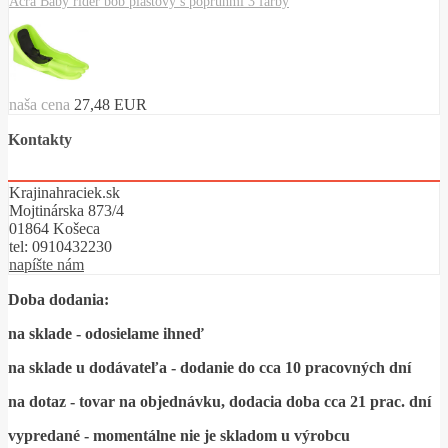
Acra Baby rider bob plastový s popruhmi 3 farby
naša cena
27,48 EUR
Kontakty
Krajinahraciek.sk
Mojtinárska 873/4
01864 Košeca
tel:
0910432230
napíšte nám
Doba dodania:
na sklade - odosielame ihneď
na sklade u dodávateľa - dodanie do cca 10 pracovných dní
na dotaz - tovar na objednávku, dodacia doba cca 21 prac. dní
vypredané - momentálne nie je skladom u výrobcu