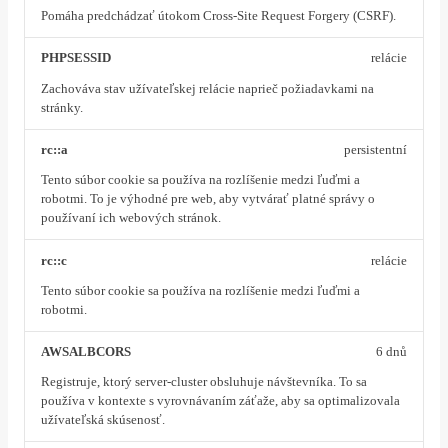
Pomáha predchádzať útokom Cross-Site Request Forgery (CSRF).
PHPSESSID
relácie
Zachováva stav užívateľskej relácie naprieč požiadavkami na
stránky.
rc::a
persistentní
Tento súbor cookie sa používa na rozlíšenie medzi ľuďmi a
robotmi. To je výhodné pre web, aby vytvárať platné správy o
používaní ich webových stránok.
rc::c
relácie
Tento súbor cookie sa používa na rozlíšenie medzi ľuďmi a
robotmi.
AWSALBCORS
6 dnů
Registruje, ktorý server-cluster obsluhuje návštevníka. To sa
používa v kontexte s vyrovnávaním záťaže, aby sa optimalizovala
užívateľská skúsenosť.