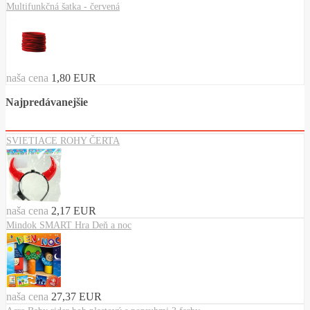
Multifunkčná šatka - červená
naša cena
1,80 EUR
Najpredávanejšie
SVIETIACE ROHY ČERTA
naša cena
2,17 EUR
Mindok SMART Hra Deň a noc
naša cena
27,37 EUR