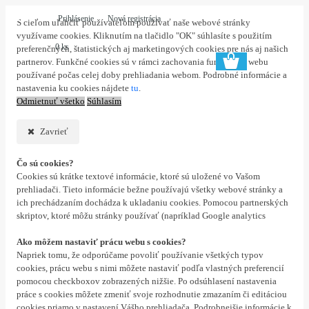
Prihlásenie
Nová registrácia
S cieľom uľahčiť používateľom používať naše webové stránky
využívame cookies. Kliknutím na tlačidlo "OK" súhlasíte s použitím
0 ks
preferenčných, štatistických aj marketingových cookies pre nás aj našich
partnerov. Funkčné cookies sú v rámci zachovania funkčnosti webu
používané počas celej doby prehliadania webom. Podrobné informácie a
nastavenia ku cookies nájdete
tu
.
Odmietnuť všetko
Súhlasím
Zavrieť
Čo sú cookies?
Cookies sú krátke textové informácie, ktoré sú uložené vo Vašom
prehliadači. Tieto informácie bežne používajú všetky webové stránky a
ich prechádzaním dochádza k ukladaniu cookies. Pomocou partnerských
skriptov, ktoré môžu stránky používať (napríklad Google analytics
Ako môžem nastaviť prácu webu s cookies?
Napriek tomu, že odporúčame povoliť používanie všetkých typov
cookies, prácu webu s nimi môžete nastaviť podľa vlastných preferencií
pomocou checkboxov zobrazených nižšie. Po odsúhlasení nastavenia
práce s cookies môžete zmeniť svoje rozhodnutie zmazaním či editáciou
cookies priamo v nastavení Vášho prehliadača. Podrobnejšie informácie k