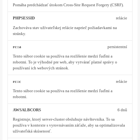
Pomáha predchádzať útokom Cross-Site Request Forgery (CSRF).
PHPSESSID
relácie
Zachováva stav užívateľskej relácie naprieč požiadavkami na
stránky.
rc::a
persistentní
Tento súbor cookie sa používa na rozlíšenie medzi ľuďmi a
robotmi. To je výhodné pre web, aby vytvárať platné správy o
používaní ich webových stránok.
rc::c
relácie
Tento súbor cookie sa používa na rozlíšenie medzi ľuďmi a
robotmi.
AWSALBCORS
6 dnů
Registruje, ktorý server-cluster obsluhuje návštevníka. To sa
používa v kontexte s vyrovnávaním záťaže, aby sa optimalizovala
užívateľská skúsenosť.