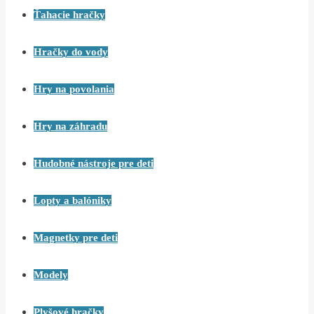
Ťahacie hračky
Hračky do vody
Hry na povolania
Hry na záhradu
Hudobné nástroje pre deti
Lopty a balóniky
Magnetky pre deti
Modely
Plyšové hračky