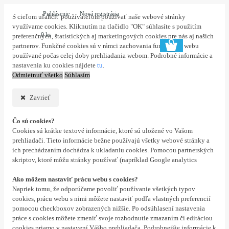
Prihlásenie
Nová registrácia
S cieľom uľahčiť používateľom používať naše webové stránky
využívame cookies. Kliknutím na tlačidlo "OK" súhlasíte s použitím
0 ks
preferenčných, štatistických aj marketingových cookies pre nás aj našich
partnerov. Funkčné cookies sú v rámci zachovania funkčnosti webu
používané počas celej doby prehliadania webom. Podrobné informácie a
nastavenia ku cookies nájdete
tu
.
Odmietnuť všetko
Súhlasím
Zavrieť
Čo sú cookies?
Cookies sú krátke textové informácie, ktoré sú uložené vo Vašom
prehliadači. Tieto informácie bežne používajú všetky webové stránky a
ich prechádzaním dochádza k ukladaniu cookies. Pomocou partnerských
skriptov, ktoré môžu stránky používať (napríklad Google analytics
Ako môžem nastaviť prácu webu s cookies?
Napriek tomu, že odporúčame povoliť používanie všetkých typov
cookies, prácu webu s nimi môžete nastaviť podľa vlastných preferencií
pomocou checkboxov zobrazených nižšie. Po odsúhlasení nastavenia
práce s cookies môžete zmeniť svoje rozhodnutie zmazaním či editáciou
cookies priamo v nastavení Vášho prehliadača. Podrobnejšie informácie k