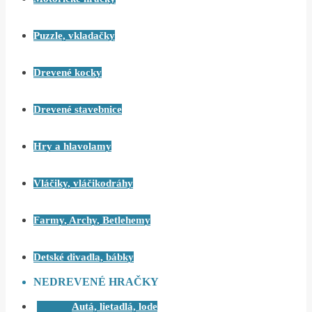
Puzzle, vkladačky
Drevené kocky
Drevené stavebnice
Hry a hlavolamy
Vláčiky, vláčikodráhy
Farmy, Archy, Betlehemy
Detské divadla, bábky
NEDREVENÉ HRAČKY
Autá, lietadlá, lode