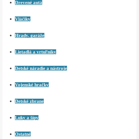
Drevené autá
Vláčiky
Hrady, garáže
Lietadlá a vrtuľníky
Detské náradie a nástroje
Vojenské hračky
Detské zbrane
Luky a šípy
Ostatné