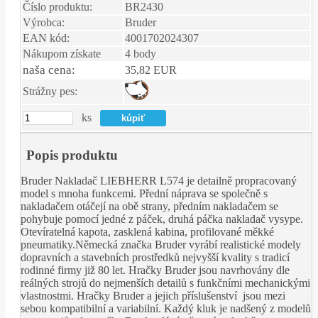
Číslo produktu:
BR2430
Výrobca:
Bruder
EAN kód:
4001702024307
Nákupom získate
4 body
naša cena:
35,82 EUR
Strážny pes:
ks
Popis produktu
Bruder Nakladač LIEBHERR L574 je detailně propracovaný
model s mnoha funkcemi. Přední náprava se společně s
nakladačem otáčejí na obě strany, předním nakladačem se
pohybuje pomocí jedné z páček, druhá páčka nakladač vysype.
Otevíratelná kapota, zasklená kabina, profilované měkké
pneumatiky.Německá značka Bruder vyrábí realistické modely
dopravních a stavebních prostředků nejvyšší kvality s tradicí
rodinné firmy již 80 let. Hračky Bruder jsou navrhovány dle
reálných strojů do nejmenších detailů s funkčními mechanickými
vlastnostmi. Hračky Bruder a jejich příslušenství jsou mezi
sebou kompatibilní a variabilní. Každý kluk je nadšený z modelů