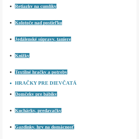
Retiazky na cumlíky
Kolotoče nad postieľku
Jedálenské súpravy, taniere
Knižky
Textilné hračky a potreby
HRAČKY PRE DIEVČATÁ
Domčeky pre bábiky
Kuchárky, predavačky
Gazdinky, hry na domácnosť