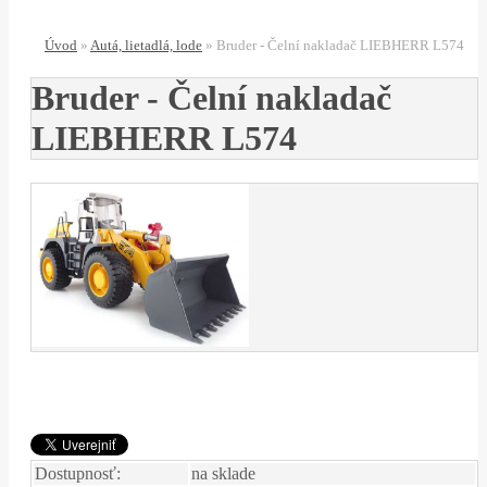
Úvod
»
Autá, lietadlá, lode
»
Bruder - Čelní nakladač LIEBHERR L574
Bruder - Čelní nakladač
LIEBHERR L574
Dostupnosť:
na sklade