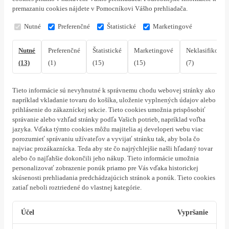
premazaniu cookies nájdete v Pomocníkovi Vášho prehliadača.
Nutné
Preferenčné
Štatistické
Marketingové
Nutné
Preferenčné
Štatistické
Marketingové
Neklasifikovan
(13)
(1)
(15)
(15)
(7)
Tieto informácie sú nevyhnutné k správnemu chodu webovej stránky ako
napríklad vkladanie tovaru do košíka, uloženie vyplnených údajov alebo
prihlásenie do zákazníckej sekcie.
Tieto cookies umožnia prispôsobiť
správanie alebo vzhľad stránky podľa Vašich potrieb, napríklad voľba
jazyka.
Vďaka týmto cookies môžu majitelia aj developeri webu viac
porozumieť správaniu užívateľov a vyvijať stránku tak, aby bola čo
najviac prozákaznícka. Teda aby ste čo najrýchlejšie našli hľadaný tovar
alebo čo najľahšie dokončili jeho nákup.
Tieto informácie umožnia
personalizovať zobrazenie ponúk priamo pre Vás vďaka historickej
skúsenosti prehliadania predchádzajúcich stránok a ponúk.
Tieto cookies
zatiaľ neboli roztriedené do vlastnej kategórie.
Účel
Vypršanie