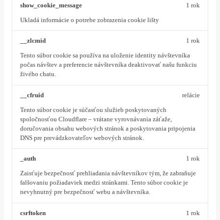
show_cookie_message
1 rok
Ukladá informácie o potrebe zobrazenia cookie lišty
__zlcmid
1 rok
Tento súbor cookie sa používa na uloženie identity návštevníka
počas návštev a preferencie návštevníka deaktivovať našu funkciu
živého chatu.
__cfruid
relácie
Tento súbor cookie je súčasťou služieb poskytovaných
spoločnosťou Cloudflare – vrátane vyrovnávania záťaže,
doručovania obsahu webových stránok a poskytovania pripojenia
DNS pre prevádzkovateľov webových stránok.
_auth
1 rok
Zaisťuje bezpečnosť prehliadania návštevníkov tým, že zabraňuje
falšovaniu požiadaviek medzi stránkami. Tento súbor cookie je
nevyhnutný pre bezpečnosť webu a návštevníka.
csrftoken
1 rok