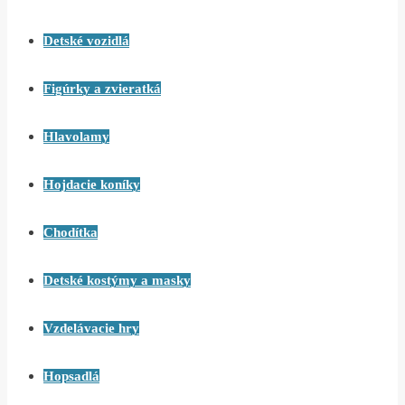
Detské vozidlá
Figúrky a zvieratká
Hlavolamy
Hojdacie koníky
Chodítka
Detské kostýmy a masky
Vzdelávacie hry
Hopsadlá