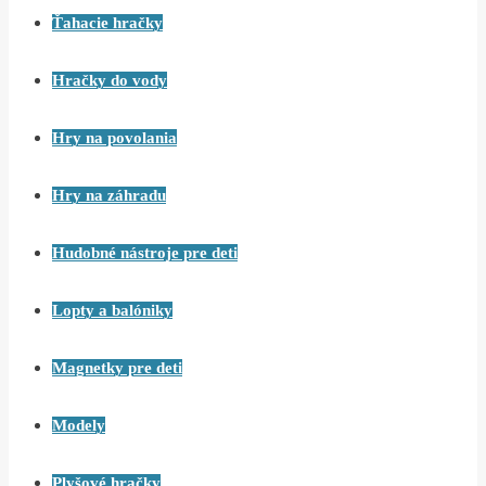
Ťahacie hračky
Hračky do vody
Hry na povolania
Hry na záhradu
Hudobné nástroje pre deti
Lopty a balóniky
Magnetky pre deti
Modely
Plyšové hračky