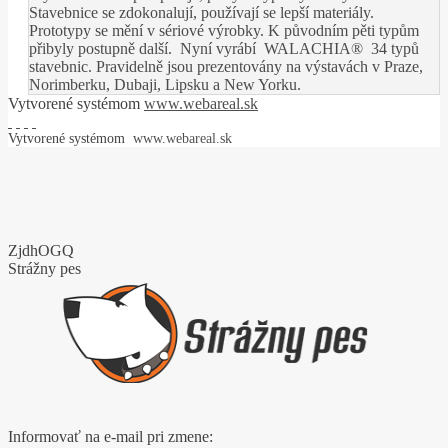
Stavebnice se zdokonalují, používají se lepší materiály.
Prototypy se mění v sériové výrobky. K původním pěti typům
přibyly postupně další. Nyní vyrábí WALACHIA® 34 typů
stavebnic. Pravidelně jsou prezentovány na výstavách v Praze,
Norimberku, Dubaji, Lipsku a New Yorku.
Vytvorené systémom
www.webareal.sk
Vytvorené systémom
www.webareal.sk
ZjdhOGQ
Strážny pes
Informovať na e-mail pri zmene: