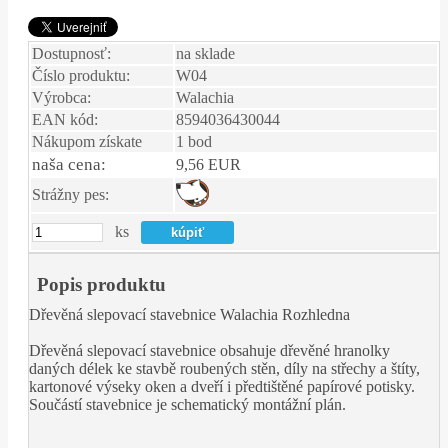
Dostupnosť:
na sklade
Číslo produktu:
W04
Výrobca:
Walachia
EAN kód:
8594036430044
Nákupom získate
1 bod
naša cena:
9,56 EUR
Strážny pes:
ks
Popis produktu
Dřevěná slepovací stavebnice Walachia Rozhledna
Dřevěná slepovací stavebnice obsahuje dřevěné hranolky
daných délek ke stavbě roubených stěn, díly na střechy a štíty,
kartonové výseky oken a dveří i předtištěné papírové potisky.
Součástí stavebnice je schematický montážní plán.