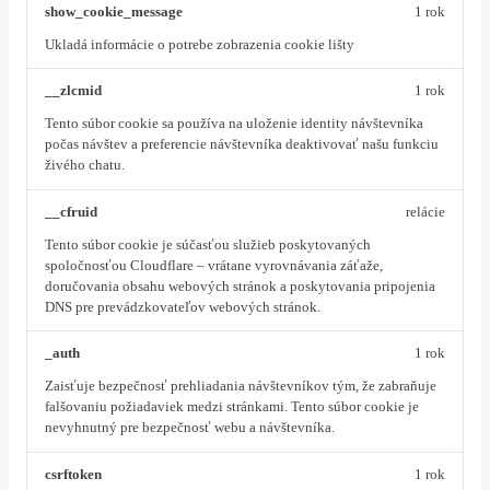
show_cookie_message
1 rok
Ukladá informácie o potrebe zobrazenia cookie lišty
__zlcmid
1 rok
Tento súbor cookie sa používa na uloženie identity návštevníka
počas návštev a preferencie návštevníka deaktivovať našu funkciu
živého chatu.
__cfruid
relácie
Tento súbor cookie je súčasťou služieb poskytovaných
spoločnosťou Cloudflare – vrátane vyrovnávania záťaže,
doručovania obsahu webových stránok a poskytovania pripojenia
DNS pre prevádzkovateľov webových stránok.
_auth
1 rok
Zaisťuje bezpečnosť prehliadania návštevníkov tým, že zabraňuje
falšovaniu požiadaviek medzi stránkami. Tento súbor cookie je
nevyhnutný pre bezpečnosť webu a návštevníka.
csrftoken
1 rok