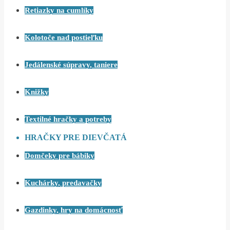
Retiazky na cumlíky
Kolotoče nad postieľku
Jedálenské súpravy, taniere
Knižky
Textilné hračky a potreby
HRAČKY PRE DIEVČATÁ
Domčeky pre bábiky
Kuchárky, predavačky
Gazdinky, hry na domácnosť