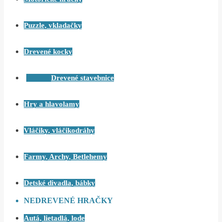
Puzzle, vkladačky
Drevené kocky
Drevené stavebnice
Hry a hlavolamy
Vláčiky, vláčikodráhy
Farmy, Archy, Betlehemy
Detské divadla, bábky
NEDREVENÉ HRAČKY
Autá, lietadlá, lode