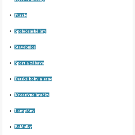
Puzzle
Spoločenské hry
Stavebnice
Šport a zábava
Detské boby a sane
Kreatívne hračky
Lampióny
Balóniky