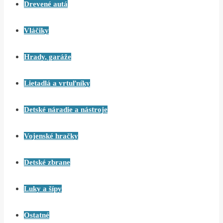
Drevené autá
Vláčiky
Hrady, garáže
Lietadlá a vrtuľníky
Detské náradie a nástroje
Vojenské hračky
Detské zbrane
Luky a šípy
Ostatné