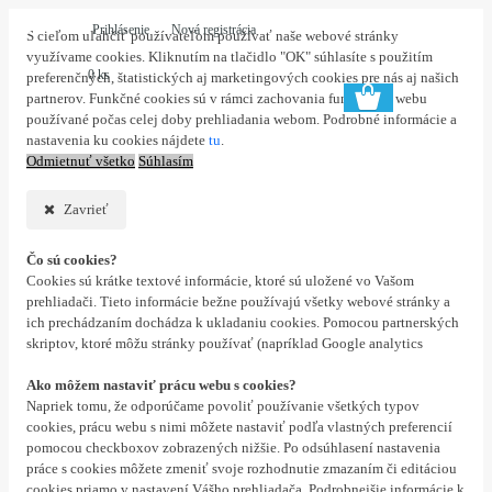
Prihlásenie
Nová registrácia
S cieľom uľahčiť používateľom používať naše webové stránky
využívame cookies. Kliknutím na tlačidlo "OK" súhlasíte s použitím
0 ks
preferenčných, štatistických aj marketingových cookies pre nás aj našich
partnerov. Funkčné cookies sú v rámci zachovania funkčnosti webu
používané počas celej doby prehliadania webom. Podrobné informácie a
nastavenia ku cookies nájdete
tu
.
Odmietnuť všetko
Súhlasím
Zavrieť
Čo sú cookies?
Cookies sú krátke textové informácie, ktoré sú uložené vo Vašom
prehliadači. Tieto informácie bežne používajú všetky webové stránky a
ich prechádzaním dochádza k ukladaniu cookies. Pomocou partnerských
skriptov, ktoré môžu stránky používať (napríklad Google analytics
Ako môžem nastaviť prácu webu s cookies?
Napriek tomu, že odporúčame povoliť používanie všetkých typov
cookies, prácu webu s nimi môžete nastaviť podľa vlastných preferencií
pomocou checkboxov zobrazených nižšie. Po odsúhlasení nastavenia
práce s cookies môžete zmeniť svoje rozhodnutie zmazaním či editáciou
cookies priamo v nastavení Vášho prehliadača. Podrobnejšie informácie k