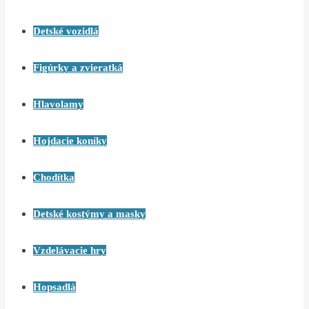
Detské vozidlá
Figúrky a zvieratká
Hlavolamy
Hojdacie koníky
Chodítka
Detské kostýmy a masky
Vzdelávacie hry
Hopsadlá