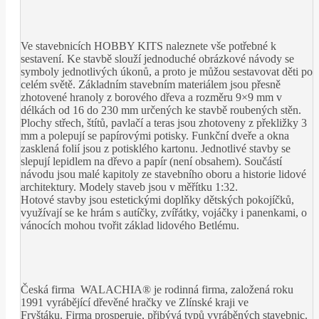
Ve stavebnicích HOBBY KITS naleznete vše potřebné k
sestavení. Ke stavbě slouží jednoduché obrázkové návody se
symboly jednotlivých úkonů, a proto je můžou sestavovat děti po
celém světě. Základním stavebním materiálem jsou přesně
zhotovené hranoly z borového dřeva a rozměru 9×9 mm v
délkách od 16 do 230 mm určených ke stavbě roubených stěn.
Plochy střech, štítů, pavlačí a teras jsou zhotoveny z překližky 3
mm a polepují se papírovými potisky. Funkční dveře a okna
zasklená folií jsou z potisklého kartonu. Jednotlivé stavby se
slepují lepidlem na dřevo a papír (není obsahem). Součástí
návodu jsou malé kapitoly ze stavebního oboru a historie lidové
architektury. Modely staveb jsou v měřítku 1:32.
Hotové stavby jsou estetickými doplňky dětských pokojíčků,
využívají se ke hrám s autíčky, zvířátky, vojáčky i panenkami, o
vánocích mohou tvořit základ lidového Betlému.
Česká firma WALACHIA® je rodinná firma, založená roku
1991 vyrábějící dřevěné hračky ve Zlínské kraji ve
Fryštáku. Firma prosperuje, přibývá typů vyráběných stavebnic.