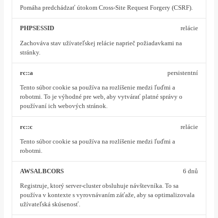
Pomáha predchádzať útokom Cross-Site Request Forgery (CSRF).
PHPSESSID
relácie
Zachováva stav užívateľskej relácie naprieč požiadavkami na
stránky.
rc::a
persistentní
Tento súbor cookie sa používa na rozlíšenie medzi ľuďmi a
robotmi. To je výhodné pre web, aby vytvárať platné správy o
používaní ich webových stránok.
rc::c
relácie
Tento súbor cookie sa používa na rozlíšenie medzi ľuďmi a
robotmi.
AWSALBCORS
6 dnů
Registruje, ktorý server-cluster obsluhuje návštevníka. To sa
používa v kontexte s vyrovnávaním záťaže, aby sa optimalizovala
užívateľská skúsenosť.