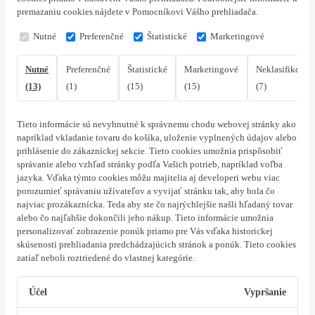
premazaniu cookies nájdete v Pomocníkovi Vášho prehliadača.
Nutné
Preferenčné
Štatistické
Marketingové
Nutné
Preferenčné
Štatistické
Marketingové
Neklasifikovan
(13)
(1)
(15)
(15)
(7)
Tieto informácie sú nevyhnutné k správnemu chodu webovej stránky ako
napríklad vkladanie tovaru do košíka, uloženie vyplnených údajov alebo
prihlásenie do zákazníckej sekcie.
Tieto cookies umožnia prispôsobiť
správanie alebo vzhľad stránky podľa Vašich potrieb, napríklad voľba
jazyka.
Vďaka týmto cookies môžu majitelia aj developeri webu viac
porozumieť správaniu užívateľov a vyvijať stránku tak, aby bola čo
najviac prozákaznícka. Teda aby ste čo najrýchlejšie našli hľadaný tovar
alebo čo najľahšie dokončili jeho nákup.
Tieto informácie umožnia
personalizovať zobrazenie ponúk priamo pre Vás vďaka historickej
skúsenosti prehliadania predchádzajúcich stránok a ponúk.
Tieto cookies
zatiaľ neboli roztriedené do vlastnej kategórie.
Účel
Vypršanie