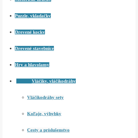
Puzzle, vkladačky
Drevené kocky
Drevené stavebnice
Hry a hlavolamy
Vláčiky, vláčikodráhy
Vláčikodráhy sety
Koľaje, výhybky
Cesty a príslušenstvo