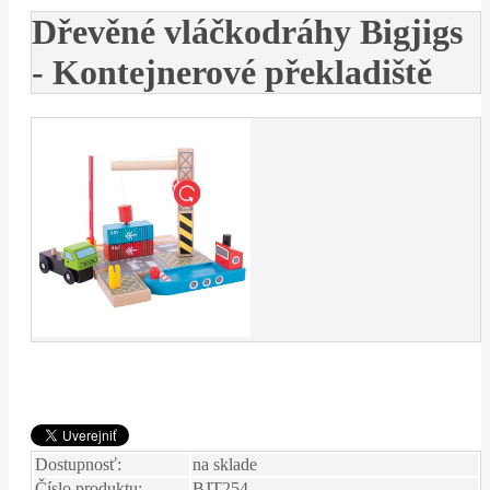
Dřevěné vláčkodráhy Bigjigs
- Kontejnerové překladiště
Dostupnosť:
na sklade
Číslo produktu:
BJT254