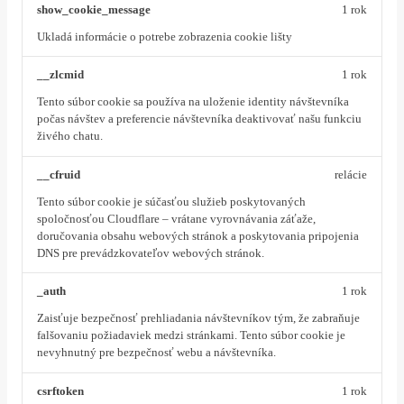
show_cookie_message
1 rok
Ukladá informácie o potrebe zobrazenia cookie lišty
__zlcmid
1 rok
Tento súbor cookie sa používa na uloženie identity návštevníka
počas návštev a preferencie návštevníka deaktivovať našu funkciu
živého chatu.
__cfruid
relácie
Tento súbor cookie je súčasťou služieb poskytovaných
spoločnosťou Cloudflare – vrátane vyrovnávania záťaže,
doručovania obsahu webových stránok a poskytovania pripojenia
DNS pre prevádzkovateľov webových stránok.
_auth
1 rok
Zaisťuje bezpečnosť prehliadania návštevníkov tým, že zabraňuje
falšovaniu požiadaviek medzi stránkami. Tento súbor cookie je
nevyhnutný pre bezpečnosť webu a návštevníka.
csrftoken
1 rok