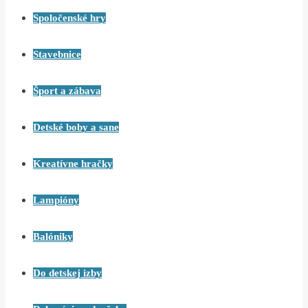
Spoločenské hry
Stavebnice
Šport a zábava
Detské boby a sane
Kreatívne hračky
Lampióny
Balóniky
Do detskej izby