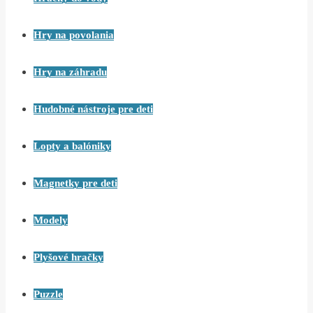
Hry na povolania
Hry na záhradu
Hudobné nástroje pre deti
Lopty a balóniky
Magnetky pre deti
Modely
Plyšové hračky
Puzzle