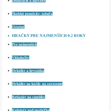
Dekorácie a darčeky
Školské pomôcky, tabuľa
Ostatné
HRAČKY PRE NAJMENŠÍCH 0-2 ROKY
Pre najmenších
Vkladačky
Hrkálky a hryzátka
Hrkálky na kočík, na zavesenie
Retiazky na cumlíky
Kolotoče nad postieľku