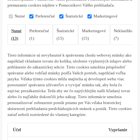
premazaniu cookies nájdete v Pomocníkovi Vášho prehliadača.
Nutné
Preferenčné
Štatistické
Marketingové
Nutné
Preferenčné
Štatistické
Marketingové
Neklasifikovan
(13)
(1)
(15)
(15)
(7)
Tieto informácie sú nevyhnutné k správnemu chodu webovej stránky ako
napríklad vkladanie tovaru do košíka, uloženie vyplnených údajov alebo
prihlásenie do zákazníckej sekcie.
Tieto cookies umožnia prispôsobiť
správanie alebo vzhľad stránky podľa Vašich potrieb, napríklad voľba
jazyka.
Vďaka týmto cookies môžu majitelia aj developeri webu viac
porozumieť správaniu užívateľov a vyvijať stránku tak, aby bola čo
najviac prozákaznícka. Teda aby ste čo najrýchlejšie našli hľadaný tovar
alebo čo najľahšie dokončili jeho nákup.
Tieto informácie umožnia
personalizovať zobrazenie ponúk priamo pre Vás vďaka historickej
skúsenosti prehliadania predchádzajúcich stránok a ponúk.
Tieto cookies
zatiaľ neboli roztriedené do vlastnej kategórie.
Účel
Vypršanie