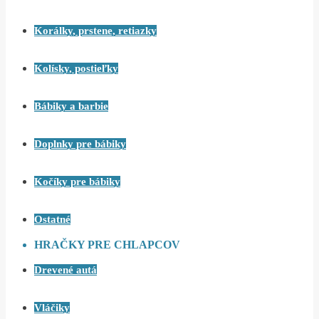
Korálky, prstene, retiazky
Kolísky, postieľky
Bábiky a barbie
Doplnky pre bábiky
Kočíky pre bábiky
Ostatné
HRAČKY PRE CHLAPCOV
Drevené autá
Vláčiky