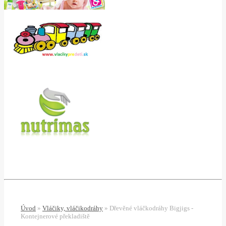
Úvod
»
Vláčiky, vláčikodráhy
»
Dřevěné vláčkodráhy Bigjigs -
Kontejnerové překladiště