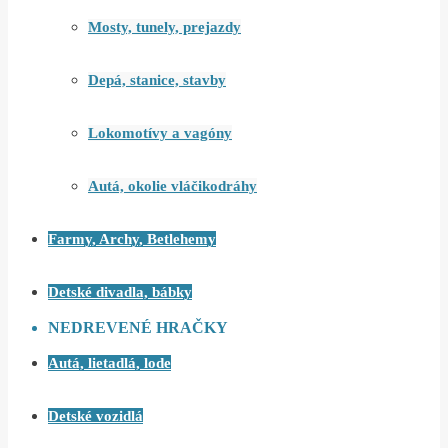
Mosty, tunely, prejazdy
Depá, stanice, stavby
Lokomotívy a vagóny
Autá, okolie vláčikodráhy
Farmy, Archy, Betlehemy
Detské divadla, bábky
NEDREVENÉ HRAČKY
Autá, lietadlá, lode
Detské vozidlá