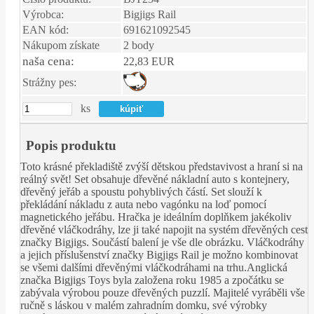
Výrobca:
Bigjigs Rail
EAN kód:
691621092545
Nákupom získate
2 body
naša cena:
22,83 EUR
Strážny pes:
ks
Popis produktu
Toto krásné překladiště zvýší dětskou představivost a hraní si na
reálný svět! Set obsahuje dřevěné nákladní auto s kontejnery,
dřevěný jeřáb a spoustu pohyblivých částí. Set slouží k
překládání nákladu z auta nebo vagónku na loď pomocí
magnetického jeřábu. Hračka je ideálním doplňkem jakékoliv
dřevěné vláčkodráhy, lze ji také napojit na systém dřevěných cest
značky Bigjigs. Součástí balení je vše dle obrázku. Vláčkodráhy
a jejich příslušenství značky Bigjigs Rail je možno kombinovat
se všemi dalšími dřevěnými vláčkodráhami na trhu.Anglická
značka Bigjigs Toys byla založena roku 1985 a zpočátku se
zabývala výrobou pouze dřevěných puzzlí. Majitelé vyráběli vše
ručně s láskou v malém zahradním domku, své výrobky