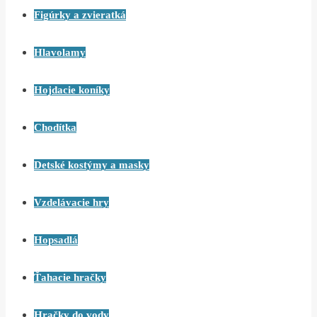
Figúrky a zvieratká
Hlavolamy
Hojdacie koníky
Chodítka
Detské kostýmy a masky
Vzdelávacie hry
Hopsadlá
Ťahacie hračky
Hračky do vody