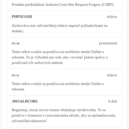
Pomáha predchádzať útokom Cross-Site Request Forgery (CSRF).
PHPSESSID
relácie
Zachováva stav užívateľskej relácie naprieč požiadavkami na
stránky.
rc::a
persistentní
Tento súbor cookie sa používa na rozlíšenie medzi ľuďmi a
robotmi. To je výhodné pre web, aby vytvárať platné správy o
používaní ich webových stránok.
rc::c
relácie
Tento súbor cookie sa používa na rozlíšenie medzi ľuďmi a
robotmi.
AWSALBCORS
6 dnů
Registruje, ktorý server-cluster obsluhuje návštevníka. To sa
používa v kontexte s vyrovnávaním záťaže, aby sa optimalizovala
užívateľská skúsenosť.