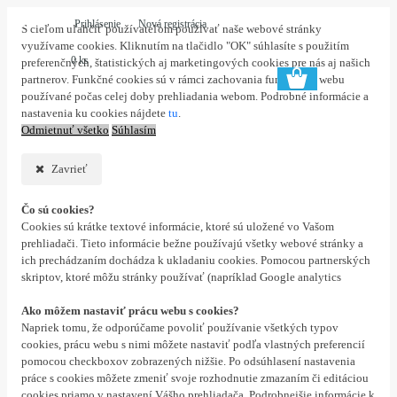
Prihlásenie
Nová registrácia
S cieľom uľahčiť používateľom používať naše webové stránky
využívame cookies. Kliknutím na tlačidlo "OK" súhlasíte s použitím
0 ks
preferenčných, štatistických aj marketingových cookies pre nás aj našich
partnerov. Funkčné cookies sú v rámci zachovania funkčnosti webu
používané počas celej doby prehliadania webom. Podrobné informácie a
nastavenia ku cookies nájdete
tu
.
Odmietnuť všetko
Súhlasím
Zavrieť
Čo sú cookies?
Cookies sú krátke textové informácie, ktoré sú uložené vo Vašom
prehliadači. Tieto informácie bežne používajú všetky webové stránky a
ich prechádzaním dochádza k ukladaniu cookies. Pomocou partnerských
skriptov, ktoré môžu stránky používať (napríklad Google analytics
Ako môžem nastaviť prácu webu s cookies?
Napriek tomu, že odporúčame povoliť používanie všetkých typov
cookies, prácu webu s nimi môžete nastaviť podľa vlastných preferencií
pomocou checkboxov zobrazených nižšie. Po odsúhlasení nastavenia
práce s cookies môžete zmeniť svoje rozhodnutie zmazaním či editáciou
cookies priamo v nastavení Vášho prehliadača. Podrobnejšie informácie k