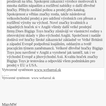
prodávali na trhu. Spokojení zákazníci výrobce motivovali k
mnoha dalším nápadům a rozšíření nabídky o další dřevěné
hračky. Přibylo zasílání poštou a prodej přes katalog.
Spokojenost a věhlas značky rostla, takže následoval
velkoobchodní prodej a pro udržení výrobních cen přesun a
rozšíření výroby na východ. Nové značky kvalitních a
nápaditých hraček si v Anglii všimly další velké prodejní
firmy.Dnes Bigjigs Toys hračky zůstávájí ve vlastnictví rodiny s
obrovskými sklady v jiho-východní Anglii. Společnost i nadále
dodává své hračky široké zákaznické základně ve Velké Británii
a západní Evropě podpořená loajálním, oddaným a tvrdě
pracujícím týmem zaměstnanců. Veškeré dřevěné hračky Bigjigs
Toys jsou navržené v Anglii a vyrobené jak tamtéž, tak i ve
východní Evropě a jihovýchodní Asii. Kvalita hraček značky
Bigjigs Toys je testována a odpovídá všem podmínkám pro
prodej v EU a USA.
Vytvorené systémom
www.webareal.sk
Vytvorené systémom
www.webareal.sk
MjgyMW