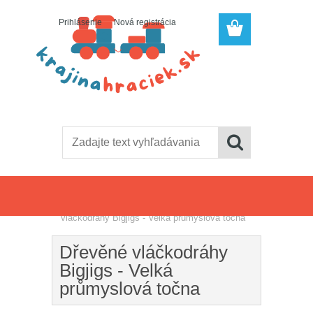
Prihlásenie
Nová registrácia
Úvod
»
Vláčiky, vláčikodráhy
»
Dřevěné
vláčkodráhy Bigjigs - Velká průmyslová točna
Dřevěné vláčkodráhy
Bigjigs - Velká
průmyslová točna