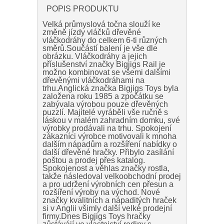
POPIS PRODUKTU
Velká průmyslová točna slouží ke
změně jízdy vláčků dřevěné
vláčkodráhy do celkem 6-ti různých
směrů.Součástí balení je vše dle
obrázku. Vláčkodráhy a jejich
příslušenství značky Bigjigs Rail je
možno kombinovat se všemi dalšími
dřevěnými vláčkodráhami na
trhu.Anglická značka Bigjigs Toys byla
založena roku 1985 a zpočátku se
zabývala výrobou pouze dřevěných
puzzlí. Majitelé vyráběli vše ručně s
láskou v malém zahradním domku, své
výrobky prodávali na trhu. Spokojení
zákazníci výrobce motivovali k mnoha
dalším nápadům a rozšíření nabídky o
další dřevěné hračky. Přibylo zasílání
poštou a prodej přes katalog.
Spokojenost a věhlas značky rostla,
takže následoval velkoobchodní prodej
a pro udržení výrobních cen přesun a
rozšíření výroby na východ. Nové
značky kvalitních a nápaditých hraček
si v Anglii všimly další velké prodejní
firmy.Dnes Bigjigs Toys hračky