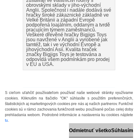
zůstávájí ve vlastnictví rodiny s
obrovskými sklady v jiho-východní
Anglii. Společnost i nadále dodává své
hračky široké zákaznické základně ve
Velké Británii a západní Evropě
podpořená loajálním, oddaným a tvrdě
pracujícím týmem zaměstnanců.
Veškeré dřevěné hračky Bigjigs Toys
jsou navržené v Anglii a vyrobené jak
tamtéž, tak i ve východní Evropě a
jihovýchodní Asii. Kvalita hraček
značky Bigjigs Toys je testována a
odpovídá všem podmínkám pro prodej
v EU a USA.
S cieľom uľahčiť používateľom používať naše webové stránky využívame
Vytvorené systémom
www.webareal.sk
cookies. Kliknutím na tlačidlo "OK" súhlasíte s použitím preferenčných,
štatistických aj marketingových cookies pre nás aj našich partnerov. Funkčné
cookies sú v rámci zachovania funkčnosti webu používané počas celej doby
prehliadania webom. Podrobné informácie a nastavenia ku cookies nájdete
tu
.
Odmietnuť všetko
Súhlasím