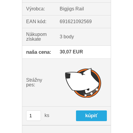
Výrobca:
Bigjigs Rail
EAN kód:
691621092569
Nákupom
3 body
získate
naša cena:
30,07 EUR
Strážny
pes:
ks