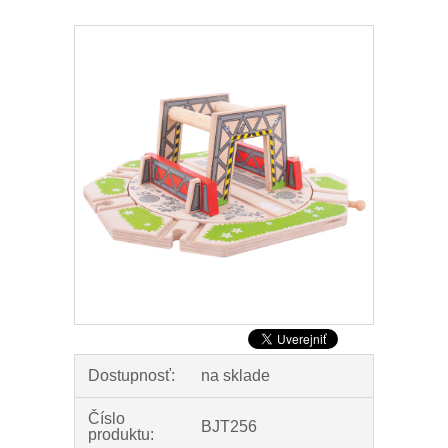
Dostupnosť:
na sklade
Číslo
BJT256
produktu: