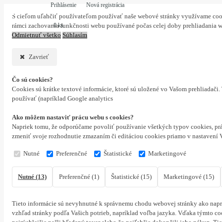
Prihlásenie
Nová registrácia
S cieľom uľahčiť používateľom používať naše webové stránky využívame cookie
0 ks
rámci zachovania funkčnosti webu používané počas celej doby prehliadania 
Odmietnuť všetko
Súhlasím
Zavrieť
Čo sú cookies?
Cookies sú krátke textové informácie, ktoré sú uložené vo Vašom prehliadači
používať (napríklad Google analytics
Ako môžem nastaviť prácu webu s cookies?
Napriek tomu, že odporúčame povoliť používanie všetkých typov cookies, prá
zmeniť svoje rozhodnutie zmazaním či editáciou cookies priamo v nastavení 
Nutné
Preferenčné
Štatistické
Marketingové
Nutné (13)
Preferenčné (1)
Štatistické (15)
Marketingové (15)
Tieto informácie sú nevyhnutné k správnemu chodu webovej stránky ako naprí
vzhľad stránky podľa Vašich potrieb, napríklad voľba jazyka.
Vďaka týmto coo