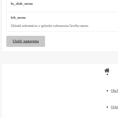
bs_slide_menu
left_menu
Ukladá informáciu o spôsobe zobrazenia ľavého menu.
Uložiť nastavenia
Obc
Ochr