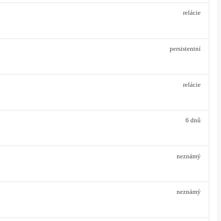
relácie
persistentní
relácie
6 dnů
neznámý
neznámý