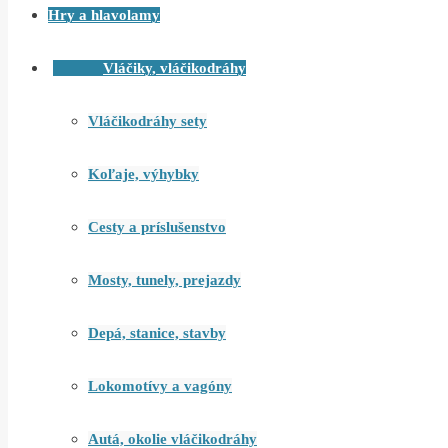
Hry a hlavolamy
Vláčiky, vláčikodráhy
Vláčikodráhy sety
Koľaje, výhybky
Cesty a príslušenstvo
Mosty, tunely, prejazdy
Depá, stanice, stavby
Lokomotívy a vagóny
Autá, okolie vláčikodráhy