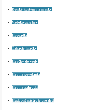
Detské kostýmy a masky
Vzdelávacie hry
Hopsadlá
Ťahacie hračky
Hračky do vody
Hry na povolania
Hry na záhradu
Hudobné nástroje pre deti