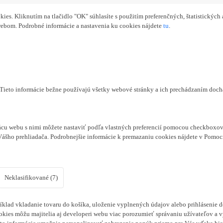
s. Kliknutím na tlačidlo "OK" súhlasíte s použitím preferenčných, štatistických 
webom. Podrobné informácie a nastavenia ku cookies nájdete
tu
.
. Tieto informácie bežne používajú všetky webové stránky a ich prechádzaním doc
cu webu s nimi môžete nastaviť podľa vlastných preferencií pomocou checkboxov 
Vášho prehliadača. Podrobnejšie informácie k premazaniu cookies nájdete v Pomoc
Neklasifikované (7)
klad vkladanie tovaru do košíka, uloženie vyplnených údajov alebo prihlásenie d
kies môžu majitelia aj developeri webu viac porozumieť správaniu užívateľov a vyv