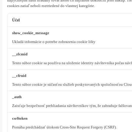
najrýchlejšie našli hľadaný tovar alebo čo najľahšie dokončili jeho nákup.
Tie
cookies zatiaľ neboli roztriedené do vlastnej kategórie.
Účel
show_cookie_message
Ukladá informácie o potrebe zobrazenia cookie lišty
__zlcmid
Tento súbor cookie sa používa na uloženie identity návštevníka počas návš
__cfruid
Tento súbor cookie je súčasťou služieb poskytovaných spoločnosťou Clou
_auth
Zaisťuje bezpečnosť prehliadania návštevníkov tým, že zabraňuje falšova
csrftoken
Pomáha predchádzať útokom Cross-Site Request Forgery (CSRF).