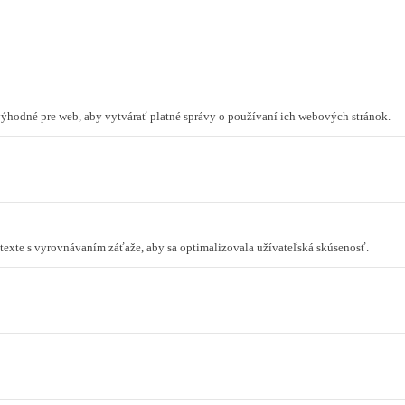
 výhodné pre web, aby vytvárať platné správy o používaní ich webových stránok.
ontexte s vyrovnávaním záťaže, aby sa optimalizovala užívateľská skúsenosť.