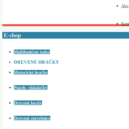
Ako
Kont
E-shop
Multifunkčné šatky
DREVENÉ HRAČKY
Motorické hračky
Puzzle, vkladačky
Drevené kocky
Drevené stavebnice