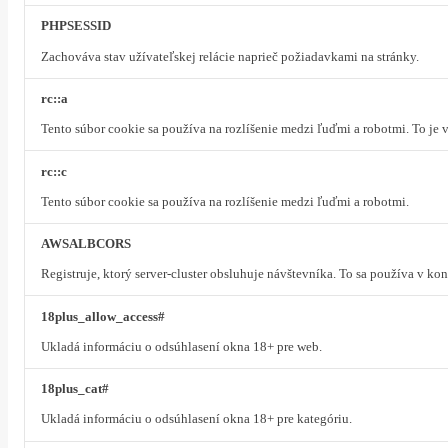
PHPSESSID
Zachováva stav užívateľskej relácie naprieč požiadavkami na stránky.
rc::a
Tento súbor cookie sa používa na rozlíšenie medzi ľuďmi a robotmi. To je
rc::c
Tento súbor cookie sa používa na rozlíšenie medzi ľuďmi a robotmi.
AWSALBCORS
Registruje, ktorý server-cluster obsluhuje návštevníka. To sa používa v k
18plus_allow_access#
Ukladá informáciu o odsúhlasení okna 18+ pre web.
18plus_cat#
Ukladá informáciu o odsúhlasení okna 18+ pre kategóriu.