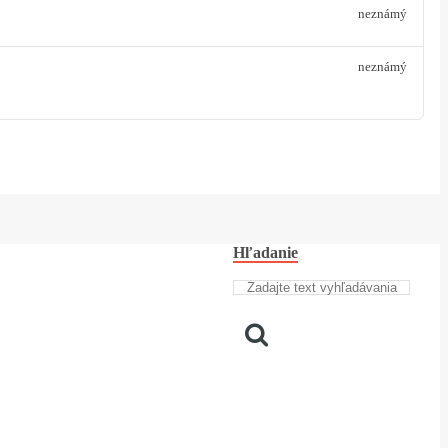
neznámý
neznámý
Hľadanie