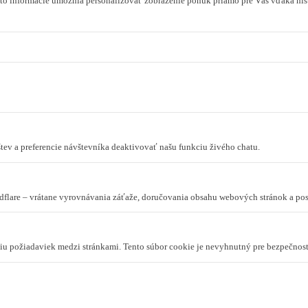
to informácie umožnia personalizovať zobrazenie ponúk priamo pre Vás vďaka hist
tev a preferencie návštevníka deaktivovať našu funkciu živého chatu.
dflare – vrátane vyrovnávania záťaže, doručovania obsahu webových stránok a p
niu požiadaviek medzi stránkami. Tento súbor cookie je nevyhnutný pre bezpečnos