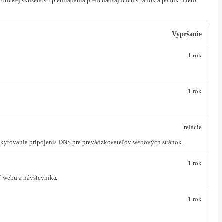
orickej skúsenosti prehliadania predchádzajúcich stránok a ponúk.
Tieto
Vypršanie
1 rok
1 rok
relácie
oskytovania pripojenia DNS pre prevádzkovateľov webových stránok.
1 rok
ť webu a návštevníka.
1 rok