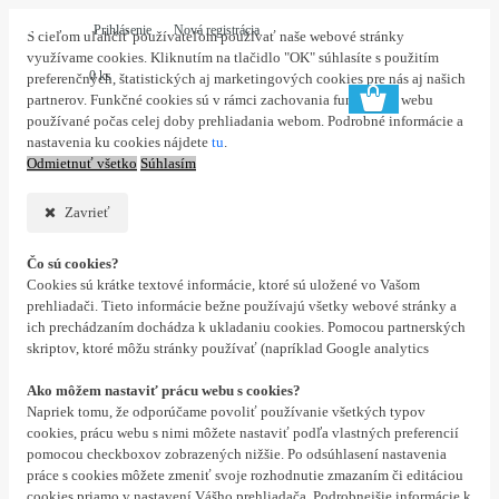
Prihlásenie
Nová registrácia
S cieľom uľahčiť používateľom používať naše webové stránky
využívame cookies. Kliknutím na tlačidlo "OK" súhlasíte s použitím
0 ks
preferenčných, štatistických aj marketingových cookies pre nás aj našich
partnerov. Funkčné cookies sú v rámci zachovania funkčnosti webu
používané počas celej doby prehliadania webom. Podrobné informácie a
nastavenia ku cookies nájdete
tu
.
Odmietnuť všetko
Súhlasím
Zavrieť
Čo sú cookies?
Cookies sú krátke textové informácie, ktoré sú uložené vo Vašom
prehliadači. Tieto informácie bežne používajú všetky webové stránky a
ich prechádzaním dochádza k ukladaniu cookies. Pomocou partnerských
skriptov, ktoré môžu stránky používať (napríklad Google analytics
Ako môžem nastaviť prácu webu s cookies?
Napriek tomu, že odporúčame povoliť používanie všetkých typov
cookies, prácu webu s nimi môžete nastaviť podľa vlastných preferencií
pomocou checkboxov zobrazených nižšie. Po odsúhlasení nastavenia
práce s cookies môžete zmeniť svoje rozhodnutie zmazaním či editáciou
cookies priamo v nastavení Vášho prehliadača. Podrobnejšie informácie k