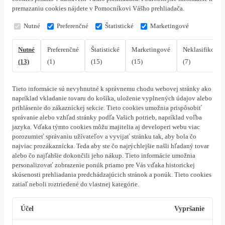
premazaniu cookies nájdete v Pomocníkovi Vášho prehliadača.
Nutné
Preferenčné
Štatistické
Marketingové
Nutné
Preferenčné
Štatistické
Marketingové
Neklasifikovan
(13)
(1)
(15)
(15)
(7)
Tieto informácie sú nevyhnutné k správnemu chodu webovej stránky ako
napríklad vkladanie tovaru do košíka, uloženie vyplnených údajov alebo
prihlásenie do zákazníckej sekcie.
Tieto cookies umožnia prispôsobiť
správanie alebo vzhľad stránky podľa Vašich potrieb, napríklad voľba
jazyka.
Vďaka týmto cookies môžu majitelia aj developeri webu viac
porozumieť správaniu užívateľov a vyvijať stránku tak, aby bola čo
najviac prozákaznícka. Teda aby ste čo najrýchlejšie našli hľadaný tovar
alebo čo najľahšie dokončili jeho nákup.
Tieto informácie umožnia
personalizovať zobrazenie ponúk priamo pre Vás vďaka historickej
skúsenosti prehliadania predchádzajúcich stránok a ponúk.
Tieto cookies
zatiaľ neboli roztriedené do vlastnej kategórie.
Účel
Vypršanie