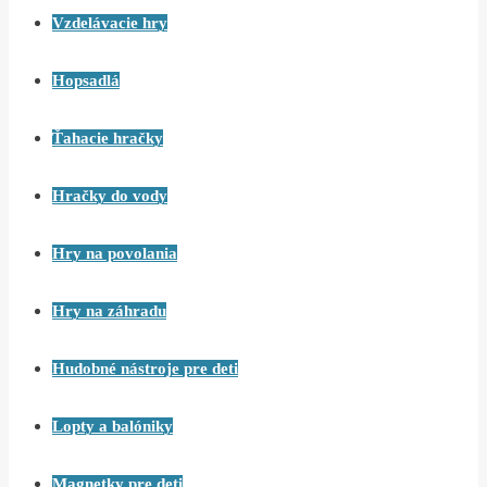
Vzdelávacie hry
Hopsadlá
Ťahacie hračky
Hračky do vody
Hry na povolania
Hry na záhradu
Hudobné nástroje pre deti
Lopty a balóniky
Magnetky pre deti