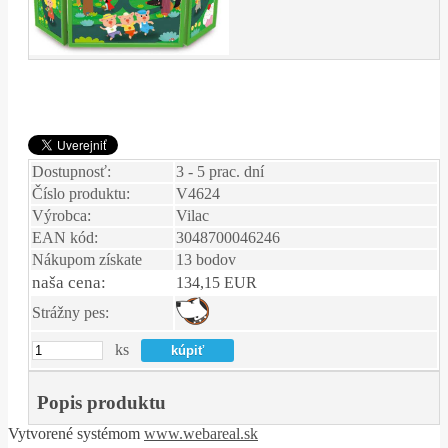
Dostupnosť:
3 - 5 prac. dní
Číslo produktu:
V4624
Výrobca:
Vilac
EAN kód:
3048700046246
Nákupom získate
13 bodov
naša cena:
134,15 EUR
Strážny pes:
ks
Popis produktu
Vytvorené systémom
www.webareal.sk