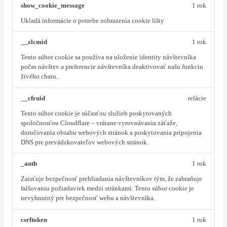
show_cookie_message
1 rok
Ukladá informácie o potrebe zobrazenia cookie lišty
__zlcmid
1 rok
Tento súbor cookie sa používa na uloženie identity návštevníka
počas návštev a preferencie návštevníka deaktivovať našu funkciu
živého chatu.
__cfruid
relácie
Tento súbor cookie je súčasťou služieb poskytovaných
spoločnosťou Cloudflare – vrátane vyrovnávania záťaže,
doručovania obsahu webových stránok a poskytovania pripojenia
DNS pre prevádzkovateľov webových stránok.
_auth
1 rok
Zaisťuje bezpečnosť prehliadania návštevníkov tým, že zabraňuje
falšovaniu požiadaviek medzi stránkami. Tento súbor cookie je
nevyhnutný pre bezpečnosť webu a návštevníka.
csrftoken
1 rok