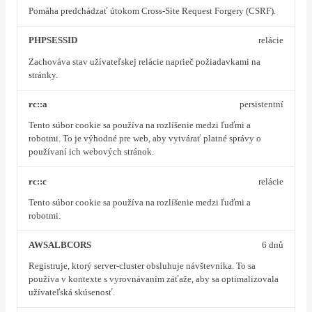
Pomáha predchádzať útokom Cross-Site Request Forgery (CSRF).
PHPSESSID
relácie
Zachováva stav užívateľskej relácie naprieč požiadavkami na
stránky.
rc::a
persistentní
Tento súbor cookie sa používa na rozlíšenie medzi ľuďmi a
robotmi. To je výhodné pre web, aby vytvárať platné správy o
používaní ich webových stránok.
rc::c
relácie
Tento súbor cookie sa používa na rozlíšenie medzi ľuďmi a
robotmi.
AWSALBCORS
6 dnů
Registruje, ktorý server-cluster obsluhuje návštevníka. To sa
používa v kontexte s vyrovnávaním záťaže, aby sa optimalizovala
užívateľská skúsenosť.