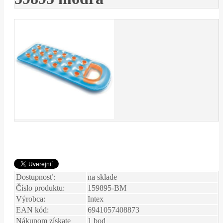
Dostupnosť:
na sklade
Číslo produktu:
159895-BM
Výrobca:
Intex
EAN kód:
6941057408873
Nákupom získate
1 bod