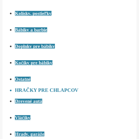
Kolísky, postieľky
Bábiky a barbie
Doplnky pre bábiky
Kočíky pre bábiky
Ostatné
HRAČKY PRE CHLAPCOV
Drevené autá
Vláčiky
Hrady, garáže