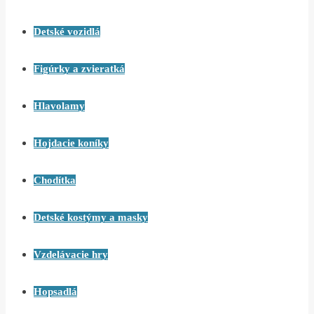
Detské vozidlá
Figúrky a zvieratká
Hlavolamy
Hojdacie koníky
Chodítka
Detské kostýmy a masky
Vzdelávacie hry
Hopsadlá