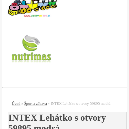
Úvod
»
Šport a zábava
»
INTEX Lehátko s otvory 59895 modrá
INTEX Lehátko s otvory
59895 modrá