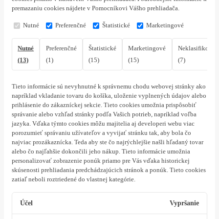
premazaniu cookies nájdete v Pomocníkovi Vášho prehliadača.
Nutné
Preferenčné
Štatistické
Marketingové
Nutné
Preferenčné
Štatistické
Marketingové
Neklasifikovan
(13)
(1)
(15)
(15)
(7)
Tieto informácie sú nevyhnutné k správnemu chodu webovej stránky ako
napríklad vkladanie tovaru do košíka, uloženie vyplnených údajov alebo
prihlásenie do zákazníckej sekcie.
Tieto cookies umožnia prispôsobiť
správanie alebo vzhľad stránky podľa Vašich potrieb, napríklad voľba
jazyka.
Vďaka týmto cookies môžu majitelia aj developeri webu viac
porozumieť správaniu užívateľov a vyvijať stránku tak, aby bola čo
najviac prozákaznícka. Teda aby ste čo najrýchlejšie našli hľadaný tovar
alebo čo najľahšie dokončili jeho nákup.
Tieto informácie umožnia
personalizovať zobrazenie ponúk priamo pre Vás vďaka historickej
skúsenosti prehliadania predchádzajúcich stránok a ponúk.
Tieto cookies
zatiaľ neboli roztriedené do vlastnej kategórie.
Účel
Vypršanie