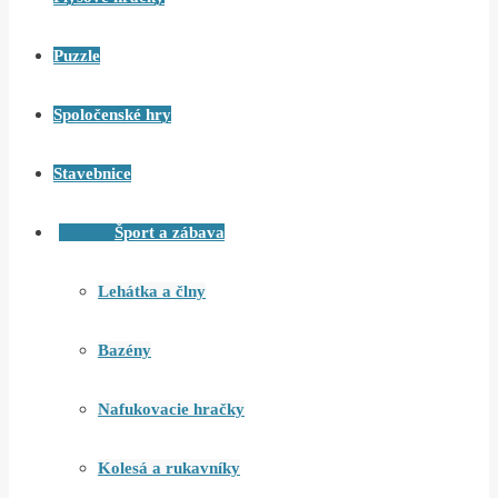
Puzzle
Spoločenské hry
Stavebnice
Šport a zábava
Lehátka a člny
Bazény
Nafukovacie hračky
Kolesá a rukavníky