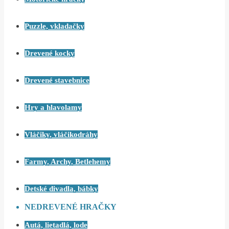
Puzzle, vkladačky
Drevené kocky
Drevené stavebnice
Hry a hlavolamy
Vláčiky, vláčikodráhy
Farmy, Archy, Betlehemy
Detské divadla, bábky
NEDREVENÉ HRAČKY
Autá, lietadlá, lode