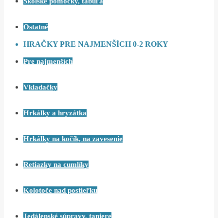
Školské pomôcky, tabuľa
Ostatné
HRAČKY PRE NAJMENŠÍCH 0-2 ROKY
Pre najmenších
Vkladačky
Hrkálky a hryzátka
Hrkálky na kočík, na zavesenie
Retiazky na cumlíky
Kolotoče nad postieľku
Jedálenské súpravy, taniere