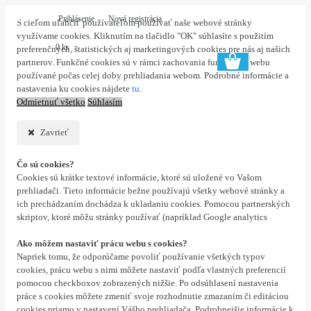
Prihlásenie
Nová registrácia
S cieľom uľahčiť používateľom používať naše webové stránky
využívame cookies. Kliknutím na tlačidlo "OK" súhlasíte s použitím
0 ks
preferenčných, štatistických aj marketingových cookies pre nás aj našich
partnerov. Funkčné cookies sú v rámci zachovania funkčnosti webu
používané počas celej doby prehliadania webom. Podrobné informácie a
nastavenia ku cookies nájdete
tu
.
Odmietnuť všetko
Súhlasím
Zavrieť
Čo sú cookies?
Cookies sú krátke textové informácie, ktoré sú uložené vo Vašom
prehliadači. Tieto informácie bežne používajú všetky webové stránky a
ich prechádzaním dochádza k ukladaniu cookies. Pomocou partnerských
skriptov, ktoré môžu stránky používať (napríklad Google analytics
Ako môžem nastaviť prácu webu s cookies?
Napriek tomu, že odporúčame povoliť používanie všetkých typov
cookies, prácu webu s nimi môžete nastaviť podľa vlastných preferencií
pomocou checkboxov zobrazených nižšie. Po odsúhlasení nastavenia
práce s cookies môžete zmeniť svoje rozhodnutie zmazaním či editáciou
cookies priamo v nastavení Vášho prehliadača. Podrobnejšie informácie k