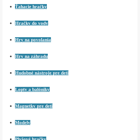
Ťahacie hračky
Hračky do vody
Hry na povolania
Hry na záhradu
Hudobné nástroje pre deti
Lopty a balóniky
Magnetky pre deti
Modely
Plyšové hračky