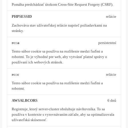
Pomáha predchádzať útokom Cross-Site Request Forgery (CSRF).
PHPSESSID
relácie
Zachováva stav užívateľskej relácie naprieč požiadavkami na
stránky.
rc::a
persistentní
Tento súbor cookie sa používa na rozlíšenie medzi ľuďmi a
robotmi. To je výhodné pre web, aby vytvárať platné správy o
používaní ich webových stránok.
rc::c
relácie
Tento súbor cookie sa používa na rozlíšenie medzi ľuďmi a
robotmi.
AWSALBCORS
6 dnů
Registruje, ktorý server-cluster obsluhuje návštevníka. To sa
používa v kontexte s vyrovnávaním záťaže, aby sa optimalizovala
užívateľská skúsenosť.