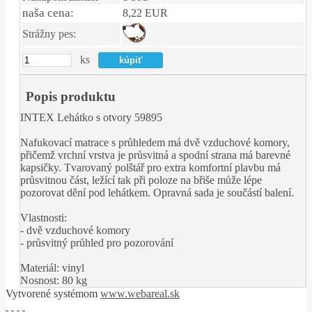
naša cena:
8,22 EUR
Strážny pes:
ks
Popis produktu
INTEX Lehátko s otvory 59895
Nafukovací matrace s průhledem má dvě vzduchové komory,
přičemž vrchní vrstva je průsvitná a spodní strana má barevné
kapsičky. Tvarovaný polštář pro extra komfortní plavbu má
průsvitnou část, ležící tak při poloze na břiše může lépe
pozorovat dění pod lehátkem. Opravná sada je součástí balení.
Vlastnosti:
- dvě vzduchové komory
- průsvitný průhled pro pozorování
Materiál: vinyl
Nosnost: 80 kg
Vytvorené systémom
www.webareal.sk