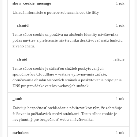
show_cookie_message
1 rok
Ukladá informácie o potrebe zobrazenia cookie lišty
__zlcmid
1 rok
Tento súbor cookie sa používa na uloženie identity návštevníka
počas návštev a preferencie návštevníka deaktivovať našu funkciu
živého chatu.
__cfruid
relácie
Tento súbor cookie je súčasťou služieb poskytovaných
spoločnosťou Cloudflare – vrátane vyrovnávania záťaže,
doručovania obsahu webových stránok a poskytovania pripojenia
DNS pre prevádzkovateľov webových stránok.
_auth
1 rok
Zaisťuje bezpečnosť prehliadania návštevníkov tým, že zabraňuje
falšovaniu požiadaviek medzi stránkami. Tento súbor cookie je
nevyhnutný pre bezpečnosť webu a návštevníka.
csrftoken
1 rok