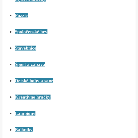
Puzzle
Spoločenské hry
Stavebnice
Šport a zábava
Detské boby a sane
Kreatívne hračky
Lampióny
Balóniky