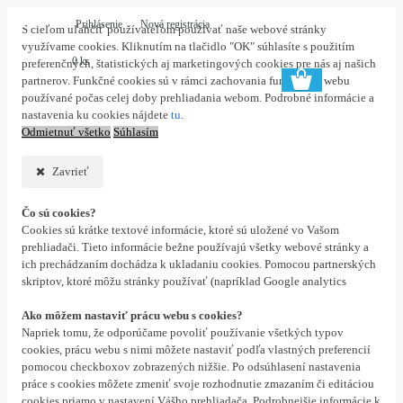
Prihlásenie
Nová registrácia
S cieľom uľahčiť používateľom používať naše webové stránky
využívame cookies. Kliknutím na tlačidlo "OK" súhlasíte s použitím
0 ks
preferenčných, štatistických aj marketingových cookies pre nás aj našich
partnerov. Funkčné cookies sú v rámci zachovania funkčnosti webu
používané počas celej doby prehliadania webom. Podrobné informácie a
nastavenia ku cookies nájdete
tu
.
Odmietnuť všetko
Súhlasím
Zavrieť
Čo sú cookies?
Cookies sú krátke textové informácie, ktoré sú uložené vo Vašom
prehliadači. Tieto informácie bežne používajú všetky webové stránky a
ich prechádzaním dochádza k ukladaniu cookies. Pomocou partnerských
skriptov, ktoré môžu stránky používať (napríklad Google analytics
Ako môžem nastaviť prácu webu s cookies?
Napriek tomu, že odporúčame povoliť používanie všetkých typov
cookies, prácu webu s nimi môžete nastaviť podľa vlastných preferencií
pomocou checkboxov zobrazených nižšie. Po odsúhlasení nastavenia
práce s cookies môžete zmeniť svoje rozhodnutie zmazaním či editáciou
cookies priamo v nastavení Vášho prehliadača. Podrobnejšie informácie k