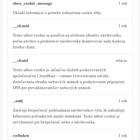
show_cookie_message
1 rok
Ukladá informácie o potrebe zobrazenia cookie lišty
__zlcmid
1 rok
Tento súbor cookie sa používa na uloženie identity návštevníka
počas návštev a preferencie návštevníka deaktivovať našu funkciu
živého chatu.
__cfruid
relácie
Tento súbor cookie je súčasťou služieb poskytovaných
spoločnosťou Cloudflare – vrátane vyrovnávania záťaže,
doručovania obsahu webových stránok a poskytovania pripojenia
DNS pre prevádzkovateľov webových stránok.
_auth
1 rok
Zaisťuje bezpečnosť prehliadania návštevníkov tým, že zabraňuje
falšovaniu požiadaviek medzi stránkami. Tento súbor cookie je
nevyhnutný pre bezpečnosť webu a návštevníka.
csrftoken
1 rok