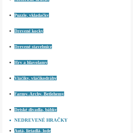
Puzzle, vkladačky
Drevené kocky
Drevené stavebnice
Hry a hlavolamy
Vláčiky, vláčikodráhy
Farmy, Archy, Betlehemy
Detské divadla, bábky
NEDREVENÉ HRAČKY
Autá, lietadlá, lode