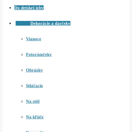
Do detskej izby
Dekorácie a darčeky
Vianoce
Fotorámčeky
Obrázky
Stláčacie
Na stôl
Na kľúče