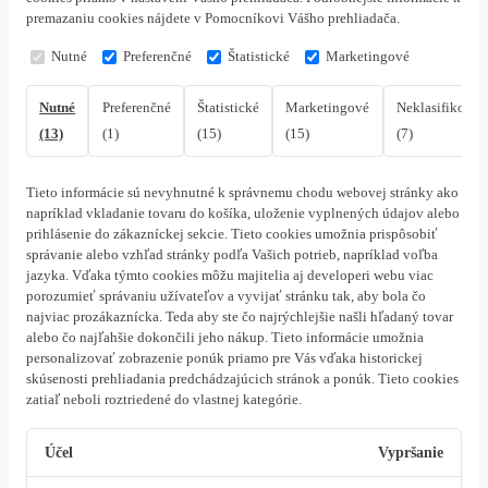
premazaniu cookies nájdete v Pomocníkovi Vášho prehliadača.
Nutné
Preferenčné
Štatistické
Marketingové
Nutné
Preferenčné
Štatistické
Marketingové
Neklasifikovan
(13)
(1)
(15)
(15)
(7)
Tieto informácie sú nevyhnutné k správnemu chodu webovej stránky ako
napríklad vkladanie tovaru do košíka, uloženie vyplnených údajov alebo
prihlásenie do zákazníckej sekcie.
Tieto cookies umožnia prispôsobiť
správanie alebo vzhľad stránky podľa Vašich potrieb, napríklad voľba
jazyka.
Vďaka týmto cookies môžu majitelia aj developeri webu viac
porozumieť správaniu užívateľov a vyvijať stránku tak, aby bola čo
najviac prozákaznícka. Teda aby ste čo najrýchlejšie našli hľadaný tovar
alebo čo najľahšie dokončili jeho nákup.
Tieto informácie umožnia
personalizovať zobrazenie ponúk priamo pre Vás vďaka historickej
skúsenosti prehliadania predchádzajúcich stránok a ponúk.
Tieto cookies
zatiaľ neboli roztriedené do vlastnej kategórie.
Účel
Vypršanie