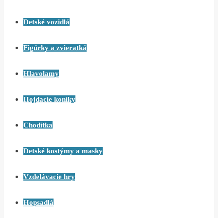
Detské vozidlá
Figúrky a zvieratká
Hlavolamy
Hojdacie koníky
Chodítka
Detské kostýmy a masky
Vzdelávacie hry
Hopsadlá