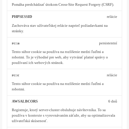
Pomáha predchádzať útokom Cross-Site Request Forgery (CSRF).
PHPSESSID
relácie
Zachováva stav užívateľskej relácie naprieč požiadavkami na
stránky.
rc::a
persistentní
Tento súbor cookie sa používa na rozlíšenie medzi ľuďmi a
robotmi. To je výhodné pre web, aby vytvárať platné správy o
používaní ich webových stránok.
rc::c
relácie
Tento súbor cookie sa používa na rozlíšenie medzi ľuďmi a
robotmi.
AWSALBCORS
6 dnů
Registruje, ktorý server-cluster obsluhuje návštevníka. To sa
používa v kontexte s vyrovnávaním záťaže, aby sa optimalizovala
užívateľská skúsenosť.