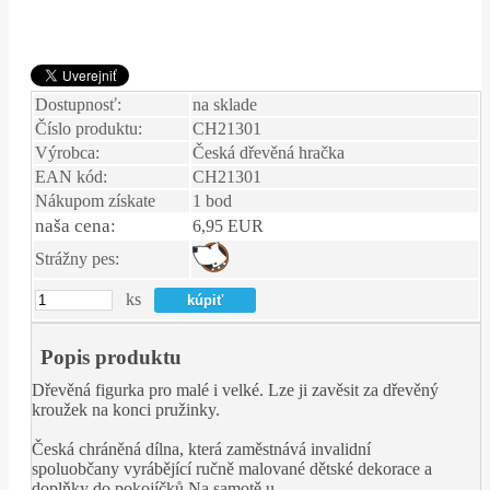
Dostupnosť:
na sklade
Číslo produktu:
CH21301
Výrobca:
Česká dřevěná hračka
EAN kód:
CH21301
Nákupom získate
1 bod
naša cena:
6,95 EUR
Strážny pes:
ks
Popis produktu
Dřevěná figurka pro malé i velké. Lze ji zavěsit za dřevěný
kroužek na konci pružinky.
Česká chráněná dílna, která zaměstnává invalidní
spoluobčany vyrábějící ručně malované dětské dekorace a
doplňky do pokojíčků.Na samotě u ....