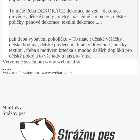
To máte třeba DEKORACE:dekorace na zeď , dekorace
dřevěné , dětské tapety , metry , nástěnné lampičky , dětské
poličky, pěnové dekorace, textilní dekorace .....
pak třeba vybavení pokojíčku – To máte : dětské věšáčky ,
dětské hodiny , dětské povlečení , hračky dřevěnné , hračky
textilní , třeba s motivem krtečka a mnoho dalších doplňků pro
dětský pokoj a to vše tady u nás pro Vás...
Vytvorené systémom
www.webareal.sk
Vytvorené systémom
www.webareal.sk
NmRhNz
Strážny pes