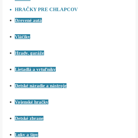
HRAČKY PRE CHLAPCOV
Drevené autá
Vláčiky
Hrady, garáže
Lietadlá a vrtuľníky
Detské náradie a nástroje
Vojenské hračky
Detské zbrane
Luky a šípy