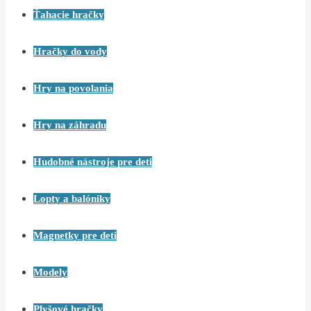
Ťahacie hračky
Hračky do vody
Hry na povolania
Hry na záhradu
Hudobné nástroje pre deti
Lopty a balóniky
Magnetky pre deti
Modely
Plyšové hračky