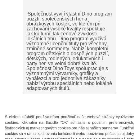
Společnost vyvíjí vlastní Dino program
puzzlí, společenských her a
obrázkových kostek, ve kterém při
zachování vysoké kvality respektuje
jak kulturní, tak cenové zvyklosti
lokálních trhů. Dino program využívá
významné licenční tituly pro všechny
zmíněné sortimenty. Nabízí kompletní
program dětských a dospělých puzzlí,
dětských, rodinných, edukativních i
party her ve velmi dobré kvalitě.
Společnost Dino Toys spolupracuje s
významnými výtvarníky, grafiky a
vynálezci a pro jednotlivé zákazníky
nabízí výrobu speciálních nebo lokálně
adaptovaných titulů.
S cieľom uľahčiť používateľom používať naše webové stránky využívame
Vytvorené systémom
www.webareal.sk
cookies. Kliknutím na tlačidlo "OK" súhlasíte s použitím preferenčných,
štatistických aj marketingových cookies pre nás aj našich partnerov. Funkčné
cookies sú v rámci zachovania funkčnosti webu používané počas celej doby