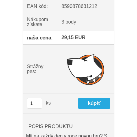
EAN kód:
8590878631212
Nákupom
3 body
získate
naša cena:
29,15 EUR
Strážny
pes:
ks
POPIS PRODUKTU
Mít na každý den v roce novou hru? S