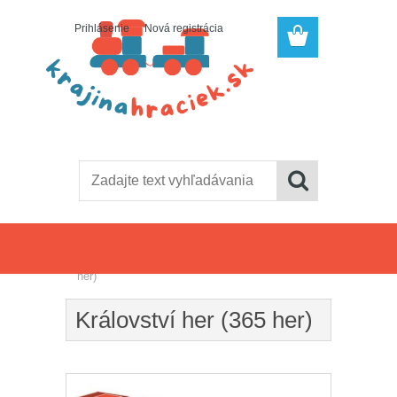
Prihlásenie
Nová registrácia
Úvod
»
Spoločenské hry
»
Království her (365
her)
Království her (365 her)