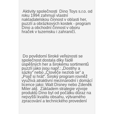
Aktivity společnosti Dino Toys s.r.o. od
roku 1994 zahrnují vlastní
nakladatelskou činnost v oblasti her,
puzzlí a obrázkových kostek - program
Dino a obchodní činnost v oboru
hraček v tuzemsku i zahraničí.
Do povědomí široké veřejnosti se
společnost dostala díky řadě
úspěšných her a širokému sortimentů
puzzlí jako jsou např.: „Dostihy a
sázky“ nebo „Člověče nezlob se“ a
„Pojď si hrát“. Široký program rovněž
využívá atraktivní mezinárodní i domácí
licence jako: Walt Disney nebo Zdeněk
Miler atd. Základem strategie vývoje
produktů Dino byl od počátku důraz na
nejvyšší kvalitu obsahu, výtvarného
zpracování a technického provedení