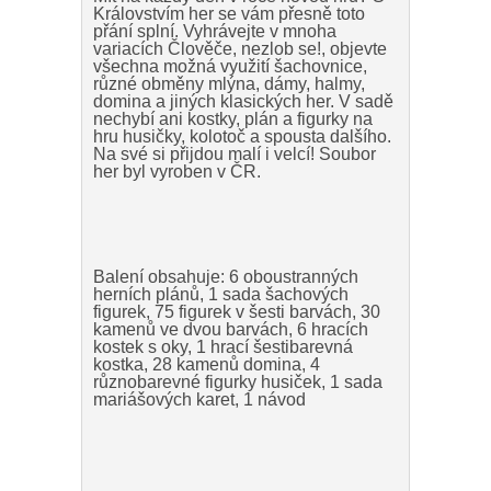
Královstvím her se vám přesně toto
přání splní. Vyhrávejte v mnoha
variacích Člověče, nezlob se!, objevte
všechna možná využití šachovnice,
různé obměny mlýna, dámy, halmy,
domina a jiných klasických her. V sadě
nechybí ani kostky, plán a figurky na
hru husičky, kolotoč a spousta dalšího.
Na své si přijdou malí i velcí! Soubor
her byl vyroben v ČR.
Balení obsahuje: 6 oboustranných
herních plánů, 1 sada šachových
figurek, 75 figurek v šesti barvách, 30
kamenů ve dvou barvách, 6 hracích
kostek s oky, 1 hrací šestibarevná
kostka, 28 kamenů domina, 4
různobarevné figurky husiček, 1 sada
mariášových karet, 1 návod