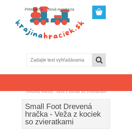
Prihlásenie
Nová registrácia
Úvod
»
Motorické hračky
»
Small Foot
Drevená hračka - Veža z kociek so zvieratkami
Small Foot Drevená
hračka - Veža z kociek
so zvieratkami