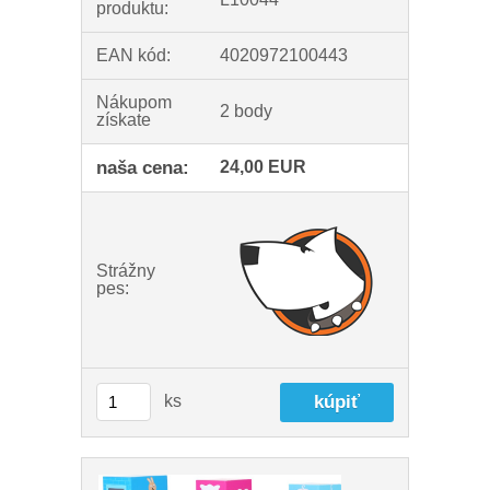
produktu:
EAN kód:
4020972100443
Nákupom
2 body
získate
naša cena:
24,00 EUR
Strážny
pes:
ks