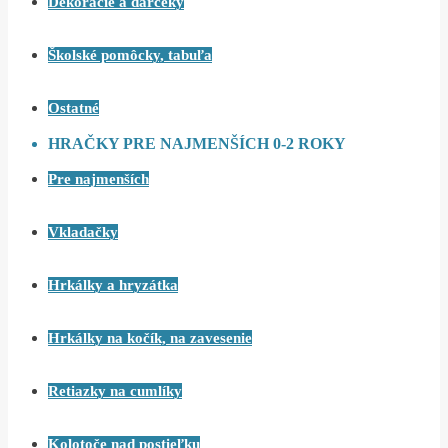
Dekorácie a darčeky
Školské pomôcky, tabuľa
Ostatné
HRAČKY PRE NAJMENŠÍCH 0-2 ROKY
Pre najmenších
Vkladačky
Hrkálky a hryzátka
Hrkálky na kočík, na zavesenie
Retiazky na cumlíky
Kolotoče nad postieľku