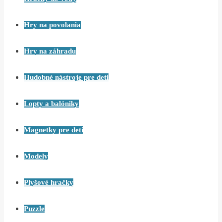
Hry na povolania
Hry na záhradu
Hudobné nástroje pre deti
Lopty a balóniky
Magnetky pre deti
Modely
Plyšové hračky
Puzzle