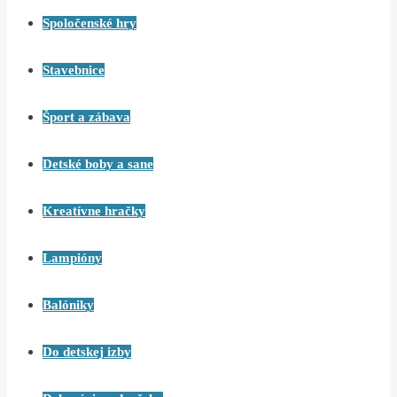
Spoločenské hry
Stavebnice
Šport a zábava
Detské boby a sane
Kreatívne hračky
Lampióny
Balóniky
Do detskej izby