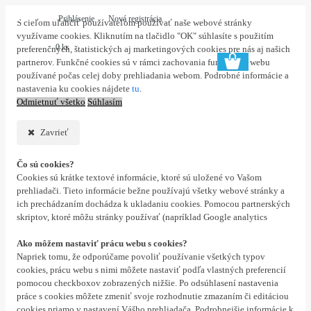
Prihlásenie
Nová registrácia
S cieľom uľahčiť používateľom používať naše webové stránky
využívame cookies. Kliknutím na tlačidlo "OK" súhlasíte s použitím
0 ks
preferenčných, štatistických aj marketingových cookies pre nás aj našich
partnerov. Funkčné cookies sú v rámci zachovania funkčnosti webu
používané počas celej doby prehliadania webom. Podrobné informácie a
nastavenia ku cookies nájdete
tu
.
Odmietnuť všetko
Súhlasím
Zavrieť
Čo sú cookies?
Cookies sú krátke textové informácie, ktoré sú uložené vo Vašom
prehliadači. Tieto informácie bežne používajú všetky webové stránky a
ich prechádzaním dochádza k ukladaniu cookies. Pomocou partnerských
skriptov, ktoré môžu stránky používať (napríklad Google analytics
Ako môžem nastaviť prácu webu s cookies?
Napriek tomu, že odporúčame povoliť používanie všetkých typov
cookies, prácu webu s nimi môžete nastaviť podľa vlastných preferencií
pomocou checkboxov zobrazených nižšie. Po odsúhlasení nastavenia
práce s cookies môžete zmeniť svoje rozhodnutie zmazaním či editáciou
cookies priamo v nastavení Vášho prehliadača. Podrobnejšie informácie k