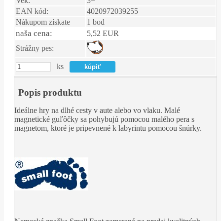
Vek:
3+
EAN kód:
4020972039255
Nákupom získate
1 bod
naša cena:
5,52 EUR
Strážny pes:
ks
Popis produktu
Ideálne hry na dlhé cesty v aute alebo vo vlaku. Malé
magnetické guľôčky sa pohybujú pomocou malého pera s
magnetom, ktoré je pripevnené k labyrintu pomocou šnúrky.