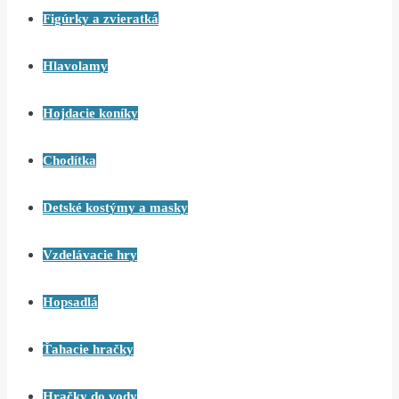
Figúrky a zvieratká
Hlavolamy
Hojdacie koníky
Chodítka
Detské kostýmy a masky
Vzdelávacie hry
Hopsadlá
Ťahacie hračky
Hračky do vody