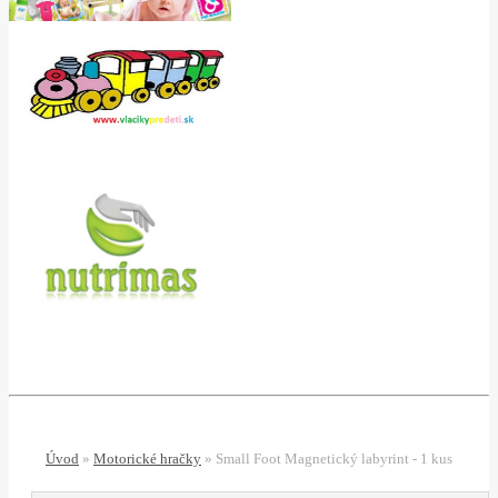
Úvod
»
Motorické hračky
»
Small Foot Magnetický labyrint - 1 kus