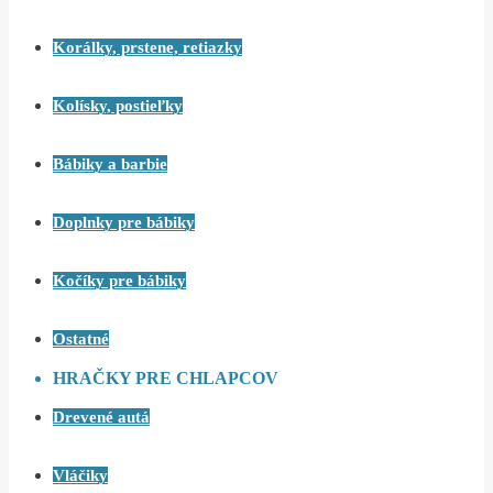
Korálky, prstene, retiazky
Kolísky, postieľky
Bábiky a barbie
Doplnky pre bábiky
Kočíky pre bábiky
Ostatné
HRAČKY PRE CHLAPCOV
Drevené autá
Vláčiky