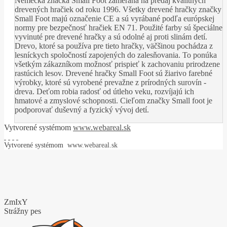
Nemecká značka Small Foot zameraná na predaj kvalitných
drevených hračiek od roku 1996. Všetky drevené hračky značky
Small Foot majú označenie CE a sú vyrábané podľa európskej
normy pre bezpečnosť hračiek EN 71. Použité farby sú špeciálne
vyvinuté pre drevené hračky a sú odolné aj proti slinám detí.
Drevo, ktoré sa používa pre tieto hračky, väčšinou pochádza z
lesníckych spoločností zapojených do zalesňovania. To ponúka
všetkým zákazníkom možnosť prispieť k zachovaniu prirodzene
rastúcich lesov. Drevené hračky Small Foot sú žiarivo farebné
výrobky, ktoré sú vyrobené prevažne z prírodných surovín -
dreva. Deťom robia radosť od útleho veku, rozvíjajú ich
hmatové a zmyslové schopnosti. Cieľom značky Small foot je
podporovať duševný a fyzický vývoj detí.
Vytvorené systémom
www.webareal.sk
Vytvorené systémom
www.webareal.sk
ZmIxY
Strážny pes