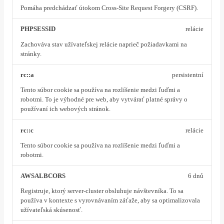
Pomáha predchádzať útokom Cross-Site Request Forgery (CSRF).
PHPSESSID
relácie
Zachováva stav užívateľskej relácie naprieč požiadavkami na
stránky.
rc::a
persistentní
Tento súbor cookie sa používa na rozlíšenie medzi ľuďmi a
robotmi. To je výhodné pre web, aby vytvárať platné správy o
používaní ich webových stránok.
rc::c
relácie
Tento súbor cookie sa používa na rozlíšenie medzi ľuďmi a
robotmi.
AWSALBCORS
6 dnů
Registruje, ktorý server-cluster obsluhuje návštevníka. To sa
používa v kontexte s vyrovnávaním záťaže, aby sa optimalizovala
užívateľská skúsenosť.