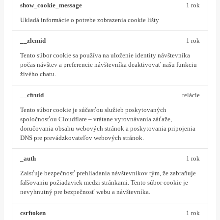
show_cookie_message
1 rok
Ukladá informácie o potrebe zobrazenia cookie lišty
__zlcmid
1 rok
Tento súbor cookie sa používa na uloženie identity návštevníka
počas návštev a preferencie návštevníka deaktivovať našu funkciu
živého chatu.
__cfruid
relácie
Tento súbor cookie je súčasťou služieb poskytovaných
spoločnosťou Cloudflare – vrátane vyrovnávania záťaže,
doručovania obsahu webových stránok a poskytovania pripojenia
DNS pre prevádzkovateľov webových stránok.
_auth
1 rok
Zaisťuje bezpečnosť prehliadania návštevníkov tým, že zabraňuje
falšovaniu požiadaviek medzi stránkami. Tento súbor cookie je
nevyhnutný pre bezpečnosť webu a návštevníka.
csrftoken
1 rok