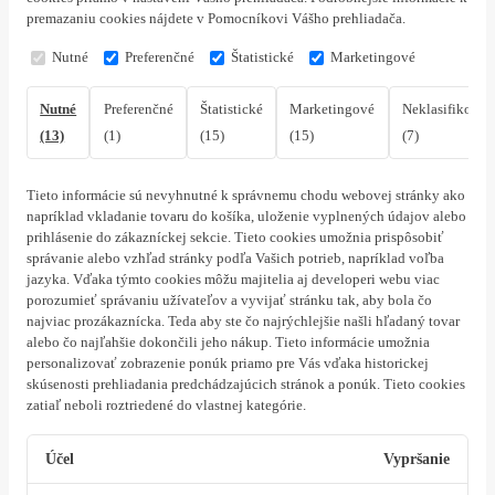
premazaniu cookies nájdete v Pomocníkovi Vášho prehliadača.
Nutné
Preferenčné
Štatistické
Marketingové
Nutné
Preferenčné
Štatistické
Marketingové
Neklasifikovan
(13)
(1)
(15)
(15)
(7)
Tieto informácie sú nevyhnutné k správnemu chodu webovej stránky ako
napríklad vkladanie tovaru do košíka, uloženie vyplnených údajov alebo
prihlásenie do zákazníckej sekcie.
Tieto cookies umožnia prispôsobiť
správanie alebo vzhľad stránky podľa Vašich potrieb, napríklad voľba
jazyka.
Vďaka týmto cookies môžu majitelia aj developeri webu viac
porozumieť správaniu užívateľov a vyvijať stránku tak, aby bola čo
najviac prozákaznícka. Teda aby ste čo najrýchlejšie našli hľadaný tovar
alebo čo najľahšie dokončili jeho nákup.
Tieto informácie umožnia
personalizovať zobrazenie ponúk priamo pre Vás vďaka historickej
skúsenosti prehliadania predchádzajúcich stránok a ponúk.
Tieto cookies
zatiaľ neboli roztriedené do vlastnej kategórie.
Účel
Vypršanie