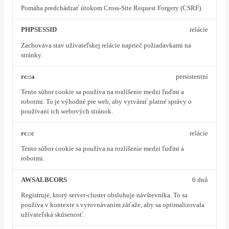
Pomáha predchádzať útokom Cross-Site Request Forgery (CSRF).
PHPSESSID
relácie
Zachováva stav užívateľskej relácie naprieč požiadavkami na
stránky.
rc::a
persistentní
Tento súbor cookie sa používa na rozlíšenie medzi ľuďmi a
robotmi. To je výhodné pre web, aby vytvárať platné správy o
používaní ich webových stránok.
rc::c
relácie
Tento súbor cookie sa používa na rozlíšenie medzi ľuďmi a
robotmi.
AWSALBCORS
6 dnů
Registruje, ktorý server-cluster obsluhuje návštevníka. To sa
používa v kontexte s vyrovnávaním záťaže, aby sa optimalizovala
užívateľská skúsenosť.