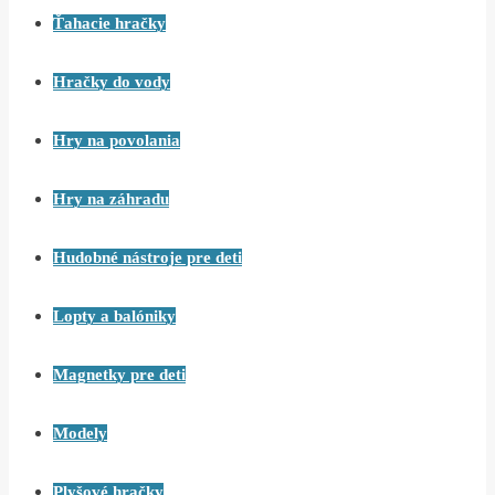
Ťahacie hračky
Hračky do vody
Hry na povolania
Hry na záhradu
Hudobné nástroje pre deti
Lopty a balóniky
Magnetky pre deti
Modely
Plyšové hračky