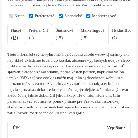
premazaniu cookies nájdete v Pomocníkovi Vášho prehliadača.
Nutné
Preferenčné
Štatistické
Marketingové
Nutné
Preferenčné
Štatistické
Marketingové
Neklasifikovan
(13)
(1)
(15)
(15)
(7)
Tieto informácie sú nevyhnutné k správnemu chodu webovej stránky ako
napríklad vkladanie tovaru do košíka, uloženie vyplnených údajov alebo
prihlásenie do zákazníckej sekcie.
Tieto cookies umožnia prispôsobiť
správanie alebo vzhľad stránky podľa Vašich potrieb, napríklad voľba
jazyka.
Vďaka týmto cookies môžu majitelia aj developeri webu viac
porozumieť správaniu užívateľov a vyvijať stránku tak, aby bola čo
najviac prozákaznícka. Teda aby ste čo najrýchlejšie našli hľadaný tovar
alebo čo najľahšie dokončili jeho nákup.
Tieto informácie umožnia
personalizovať zobrazenie ponúk priamo pre Vás vďaka historickej
skúsenosti prehliadania predchádzajúcich stránok a ponúk.
Tieto cookies
zatiaľ neboli roztriedené do vlastnej kategórie.
Účel
Vypršanie