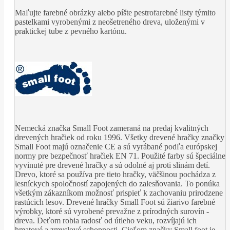
Maľujte farebné obrázky alebo píšte pestrofarebné listy týmito
pastelkami vyrobenými z neošetreného dreva, uloženými v
praktickej tube z pevného kartónu.
Nemecká značka Small Foot zameraná na predaj kvalitných
drevených hračiek od roku 1996. Všetky drevené hračky značky
Small Foot majú označenie CE a sú vyrábané podľa európskej
normy pre bezpečnosť hračiek EN 71. Použité farby sú špeciálne
vyvinuté pre drevené hračky a sú odolné aj proti slinám detí.
Drevo, ktoré sa používa pre tieto hračky, väčšinou pochádza z
lesníckych spoločností zapojených do zalesňovania. To ponúka
všetkým zákazníkom možnosť prispieť k zachovaniu prirodzene
rastúcich lesov. Drevené hračky Small Foot sú žiarivo farebné
výrobky, ktoré sú vyrobené prevažne z prírodných surovín -
dreva. Deťom robia radosť od útleho veku, rozvíjajú ich
hmatové a zmyslové schopnosti. Cieľom značky Small foot je