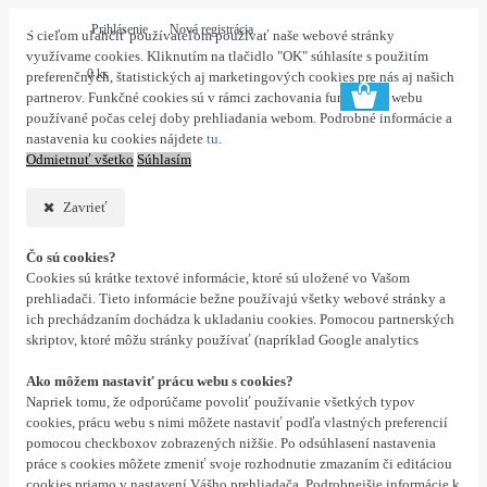
Prihlásenie
Nová registrácia
S cieľom uľahčiť používateľom používať naše webové stránky
využívame cookies. Kliknutím na tlačidlo "OK" súhlasíte s použitím
0 ks
preferenčných, štatistických aj marketingových cookies pre nás aj našich
partnerov. Funkčné cookies sú v rámci zachovania funkčnosti webu
používané počas celej doby prehliadania webom. Podrobné informácie a
nastavenia ku cookies nájdete
tu
.
Odmietnuť všetko
Súhlasím
Zavrieť
Čo sú cookies?
Cookies sú krátke textové informácie, ktoré sú uložené vo Vašom
prehliadači. Tieto informácie bežne používajú všetky webové stránky a
ich prechádzaním dochádza k ukladaniu cookies. Pomocou partnerských
skriptov, ktoré môžu stránky používať (napríklad Google analytics
Ako môžem nastaviť prácu webu s cookies?
Napriek tomu, že odporúčame povoliť používanie všetkých typov
cookies, prácu webu s nimi môžete nastaviť podľa vlastných preferencií
pomocou checkboxov zobrazených nižšie. Po odsúhlasení nastavenia
práce s cookies môžete zmeniť svoje rozhodnutie zmazaním či editáciou
cookies priamo v nastavení Vášho prehliadača. Podrobnejšie informácie k