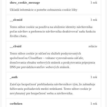
show_cookie_message
1 rok
Ukladá informácie o potrebe zobrazenia cookie lišty
__zlcmid
1 rok
Tento súbor cookie sa používa na uloženie identity návštevníka
počas návštev a preferencie návštevníka deaktivovať našu funkciu
živého chatu.
__cfruid
relácie
Tento súbor cookie je súčasťou služieb poskytovaných
spoločnosťou Cloudflare – vrátane vyrovnávania záťaže,
doručovania obsahu webových stránok a poskytovania pripojenia
DNS pre prevádzkovateľov webových stránok.
_auth
1 rok
Zaisťuje bezpečnosť prehliadania návštevníkov tým, že zabraňuje
falšovaniu požiadaviek medzi stránkami. Tento súbor cookie je
nevyhnutný pre bezpečnosť webu a návštevníka.
csrftoken
1 rok