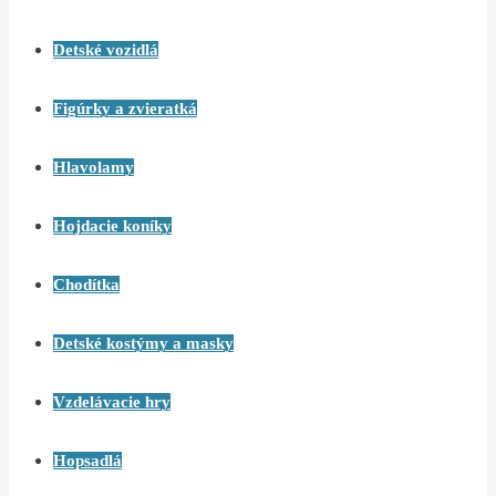
Detské vozidlá
Figúrky a zvieratká
Hlavolamy
Hojdacie koníky
Chodítka
Detské kostýmy a masky
Vzdelávacie hry
Hopsadlá