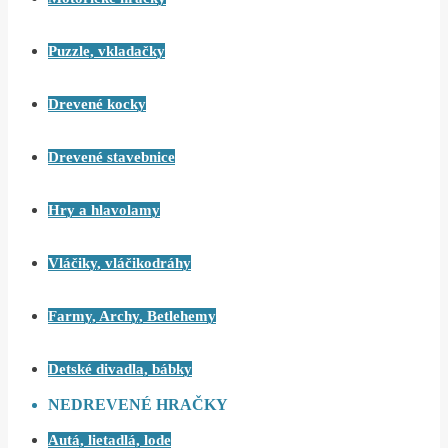
Puzzle, vkladačky
Drevené kocky
Drevené stavebnice
Hry a hlavolamy
Vláčiky, vláčikodráhy
Farmy, Archy, Betlehemy
Detské divadla, bábky
NEDREVENÉ HRAČKY
Autá, lietadlá, lode