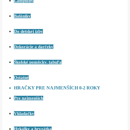
Lampióny
Balóniky
Do detskej izby
Dekorácie a darčeky
Školské pomôcky, tabuľa
Ostatné
HRAČKY PRE NAJMENŠÍCH 0-2 ROKY
Pre najmenších
Vkladačky
Hrkálky a hryzátka