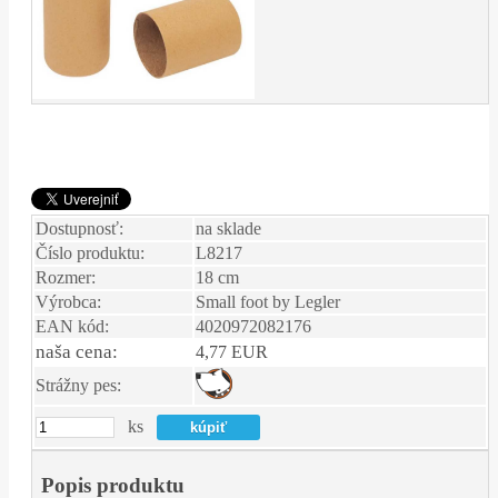
Dostupnosť:
na sklade
Číslo produktu:
L8217
Rozmer:
18 cm
Výrobca:
Small foot by Legler
EAN kód:
4020972082176
naša cena:
4,77 EUR
Strážny pes:
ks
Popis produktu