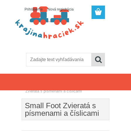
Prihlásenie
Nová registrácia
Úvod
»
Puzzle, vkladačky
»
Small Foot
Zvieratá s písmenami a číslicami
Small Foot Zvieratá s
písmenami a číslicami