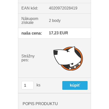
EAN kód:
4020972028419
Nákupom
2 body
získate
naša cena:
17,23 EUR
Strážny
pes:
ks
POPIS PRODUKTU