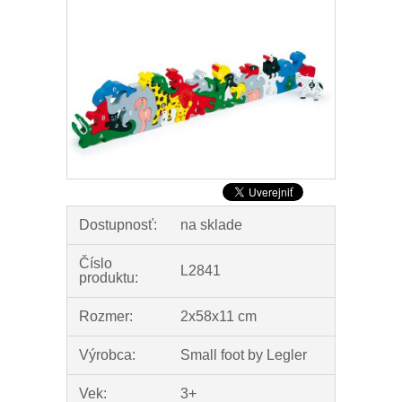
Dostupnosť:
na sklade
Číslo
L2841
produktu:
Rozmer:
2x58x11 cm
Výrobca:
Small foot by Legler
Vek:
3+